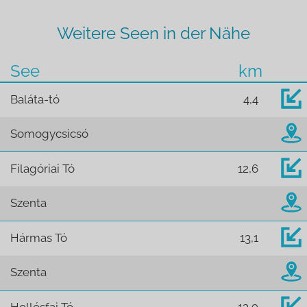
Weitere Seen in der Nähe
See
km
Baláta-tó
4,4
Somogycsicsó
Filagóriai Tó
12,6
Szenta
Hármas Tó
13,1
Szenta