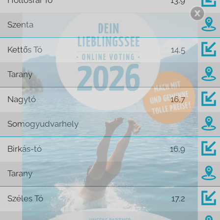
Hollósfai Tó
13,9
Szenta
Kettős Tó
14,5
Tarany
Nagytó
16,7
Somogyudvarhely
Birkás-tó
16,9
Tarany
Széles Tó
17,2