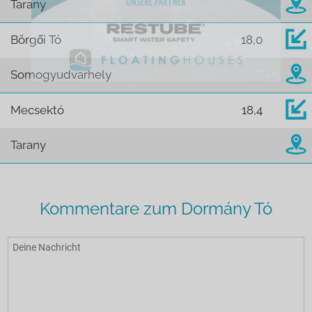
Tarany
Börgői Tó
18,0
Somogyudvarhely
Mecsektó
18,4
Tarany
Kommentare zum Dormány Tó