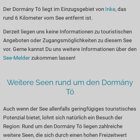
Seen in Europa
Glamping
Der Dormány Tó liegt im Einzugsgebiet von
Inke
, das
Österreich
rund 6 Kilometer vom See entfernt ist.
Schweiz
Derzeit liegen uns keine Informationen zu touristischen
Frankreich
Angeboten oder Zugangsmöglichkeiten zu diesem See
Niederlande
vor. Gerne kannst Du uns weitere Informationen über den
Schweden
See-Melder
zukommen lassen!
Norwegen
alle Länder…
Weitere Seen rund um den Dormány
Tó
Auch wenn der See allenfalls geringfügiges touristisches
Potenzial bietet, lohnt sich natürlich ein Besuch der
Region: Rund um den Dormány Tó liegen zahlreiche
weitere Seen, die sich durch einen hohen Freizeitwert