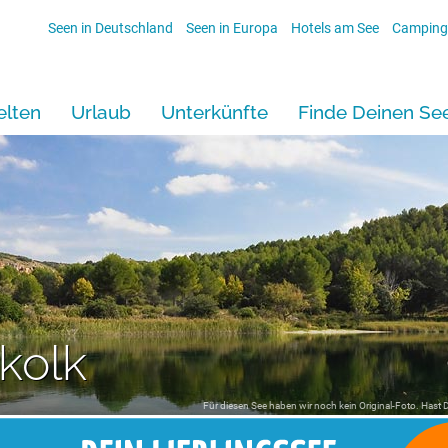
Seen in Deutschland
Seen in Europa
Hotels am See
Camping
lten
Urlaub
Unterkünfte
Finde Deinen Se
kolk
Für diesen See haben wir noch kein Original-Foto. Hast