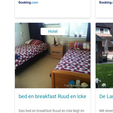
Hotel
Foto: © booking.com
bed en breakfast Ruud en Icke
De La
Das bed en breakfast Ruud en Icke liegt im
Mit eine