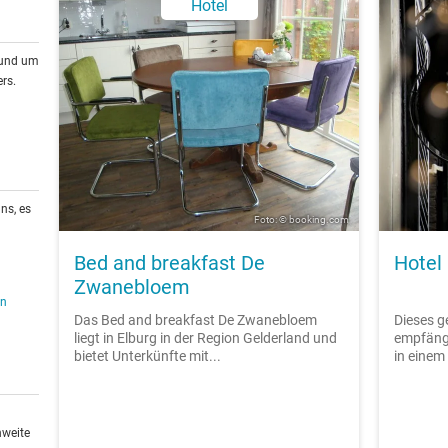
Hotel
rund um
rs.
ns, es
Foto: © booking.com
Bed and breakfast De
Hotel
Zwanebloem
en
Das Bed and breakfast De Zwanebloem
Dieses g
liegt in Elburg in der Region Gelderland und
empfängt
bietet Unterkünfte mit...
in einem
hweite