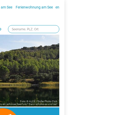
 am See
Ferienwohnung am See
en
e
Foto: © ALCE / Dollar Photo Club
 Du ein schönes See-Foto? Dann schicke es uns
hier!