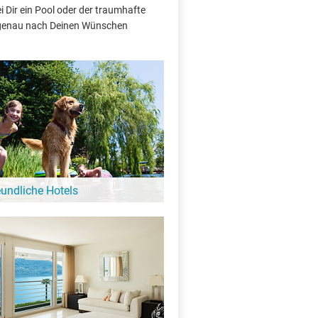
 Dir ein Pool oder der traumhafte
e genau nach Deinen Wünschen
eundliche Hotels
 Hund ist hier kein Problem: Diese Hotels
ebung vom De Blazerskolk heißen auch
e Gäste bei sich willkommen!