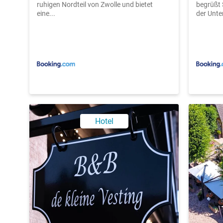
ruhigen Nordteil von Zwolle und bietet
begrüßt 
eine...
der Unter
Hotel