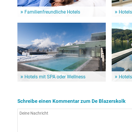
Familienfreundliche Hotels
Hotels
Ein Familienurlaub am See ist für Klein und Groß
Aufstehen m
das Highlight! Von diesen Hotels geht es schnell
Sehenswürd
zum De Blazerskolk und seinen zahlreichen
Blazerskolk
Angeboten!
Hotels mit SPA oder Wellness
Hotels
So richtig verwöhnen lassen und dem Körper dabei
Wenn der S
noch etwas Gutes tun: Dafür sind Wellness-Hotels
ein Hotel m
in der Nähe vom De Blazerskolk die erste Wahl!
Nähe vom D
Schreibe einen Kommentar zum De Blazerskolk