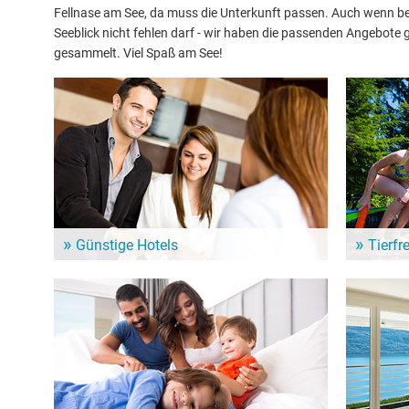
Fellnase am See, da muss die Unterkunft passen. Auch wenn bei
Seeblick nicht fehlen darf - wir haben die passenden Angebot
gesammelt. Viel Spaß am See!
Günstige Hotels
Tierfr
In der Nähe vom De Blazerskolk warten zahlreiche
Urlaub mit
Hotels für Deinen nächsten See-Urlaub. Günstige
in der Umg
Hotels für ein Wochenende oder länger.
vierbeinig