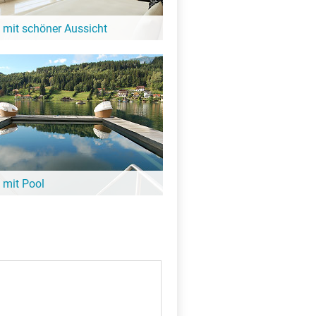
 mit schöner Aussicht
it Blick auf den See oder eine tolle
igkeit: Diese Hotels in der Nähe vom De
 bieten großartige Aussicht!
 mit Pool
ee noch nicht aufgewärmt ist, lohnt sich
it Pool. Viele davon sind ganz in der
e Blazerskolk – hier findest Du sie!