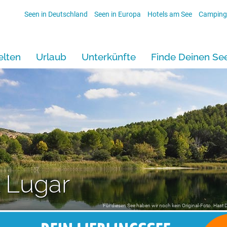
Seen in Deutschland
Seen in Europa
Hotels am See
Camping
lten
Urlaub
Unterkünfte
Finde Deinen Se
 Lugar
Für diesen See haben wir noch kein Original-Foto. Hast