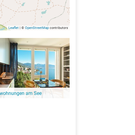
Leaflet
| ©
OpenStreetMap
contributors
nwohnungen am See
ängeren Aufenthalt ist eine
ung oder Ferienhaus die perfekte
. Finde Ferienwohnungen am Charca del