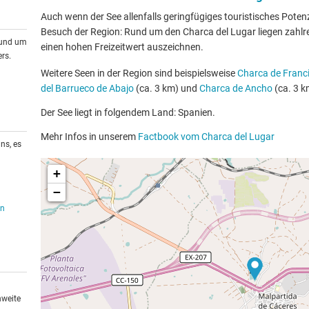
Auch wenn der See allenfalls geringfügiges touristisches Potenzia
Besuch der Region: Rund um den Charca del Lugar liegen zahlrei
rund um
einen hohen Freizeitwert auszeichnen.
rs.
Weitere Seen in der Region sind beispielsweise
Charca de Franc
del Barrueco de Abajo
(ca. 3 km) und
Charca de Ancho
(ca. 3 k
Der See liegt in folgendem Land: Spanien.
Mehr Infos in unserem
Factbook vom Charca del Lugar
ns, es
+
−
en
hweite