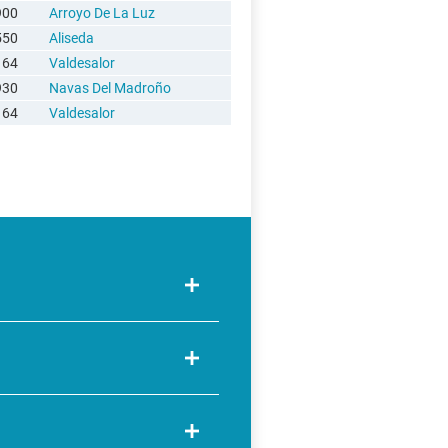
900
Arroyo De La Luz
550
Aliseda
164
Valdesalor
930
Navas Del Madroño
164
Valdesalor