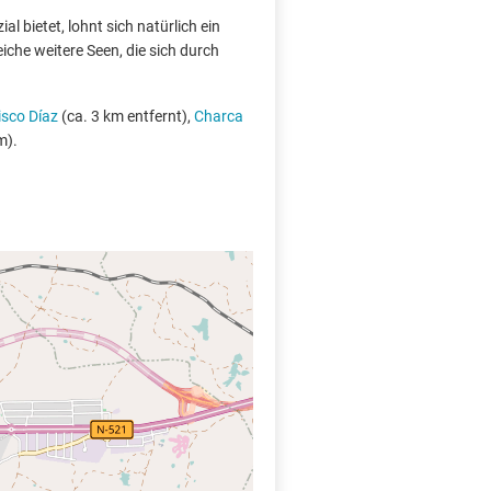
l bietet, lohnt sich natürlich ein
che weitere Seen, die sich durch
isco Díaz
(ca. 3 km entfernt),
Charca
m).