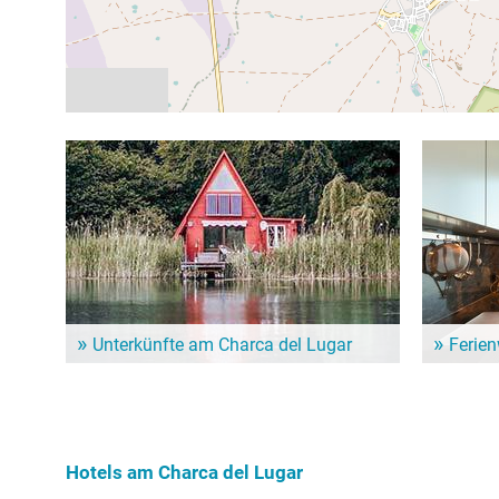
Unterkünfte am Charca del Lugar
Ferie
Dem Alltag entfliehen und ein paar entspannte Tage
Für einen l
genießen? Hier gibt es schöne Unterkünfte in der
Ferienwohn
Nähe vom Charca del Lugar!
Unterkunft
Lugar.
Hotels am Charca del Lugar