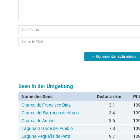
Seen in der Umgebung
Name des Sees
Distanz / km
PL
Charca de Francisco Díaz
3,1
10
Charca del Barrueco de Abajo
3,4
10
Charca de Ancho
3,6
10
Laguna Grande del Pueblo
7,8
10
Laguna Pequeña de Petit
9,7
10