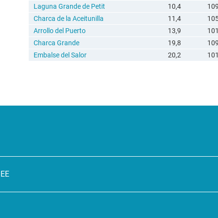
Laguna Grande de Petit
10,4
10
Charca de la Aceitunilla
11,4
10
Arrollo del Puerto
13,9
10
Charca Grande
19,8
10
Embalse del Salor
20,2
10
SEE