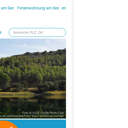
 am See
Ferienwohnung am See
en
e
Foto: © ALCE / Dollar Photo Club
 Du ein schönes See-Foto? Dann schicke es uns
hier!