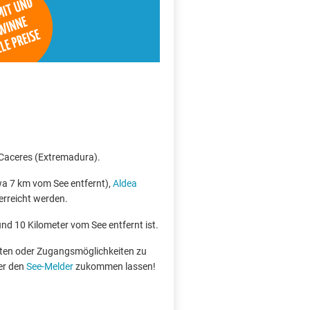
e Caceres (Extremadura).
a 7 km vom See entfernt),
Aldea
erreicht werden.
und 10 Kilometer vom See entfernt ist.
boten oder Zugangsmöglichkeiten zu
er den
See-Melder
zukommen lassen!