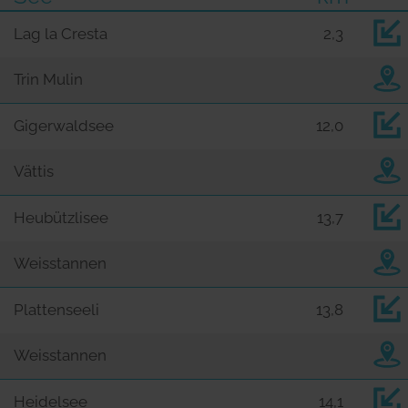
Lag la Cresta
2,3
Trin Mulin
Gigerwaldsee
12,0
Vättis
Heubützlisee
13,7
Weisstannen
Plattenseeli
13,8
Weisstannen
Heidelsee
14,1