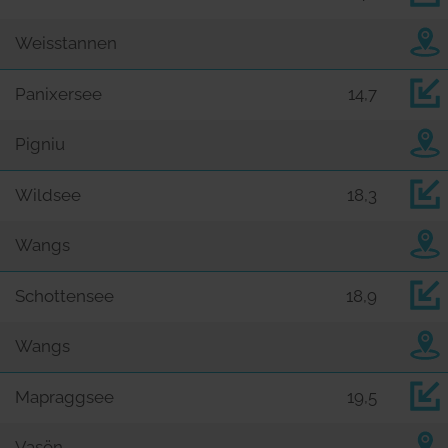
Weisstannen
Panixersee
14,7
Pigniu
Wildsee
18,3
Wangs
Schottensee
18,9
Wangs
Mapraggsee
19,5
Vasön