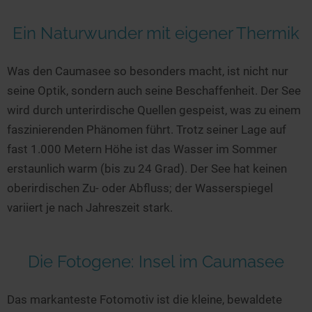
Seen in Europa
Glamping
Österreich
Ein Naturwunder mit eigener Thermik
Schweiz
Was den Caumasee so besonders macht, ist nicht nur
Frankreich
seine Optik, sondern auch seine Beschaffenheit. Der See
Niederlande
wird durch unterirdische Quellen gespeist, was zu einem
Schweden
faszinierenden Phänomen führt. Trotz seiner Lage auf
fast 1.000 Metern Höhe ist das Wasser im Sommer
Norwegen
erstaunlich warm (bis zu 24 Grad). Der See hat keinen
alle Länder…
oberirdischen Zu- oder Abfluss; der Wasserspiegel
variiert je nach Jahreszeit stark.
Die Fotogene: Insel im Caumasee
Das markanteste Fotomotiv ist die kleine, bewaldete