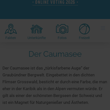
Hotels am See
Urlaub an der Küste
Radtouren am See
Finde Deinen See
Ferienwohnungen
Direkt am Wasser
Stand Up Paddeling
Seen in Deiner Nähe
Hausboote
Unterkünfte
Kitesurfen
≡
Seen in Deutschland
Camping am See
Hotels am See
Kanu- & Kajaktouren
Seen in Europa
Top-Hotels
Ferienwohnungen
Badeseen in Deutschland
Fakten
Unterkünfte
Fotos
Freizeit
Strandbad-Verzeichnis
Top-Hotel Empfehlungen
Hausboote
Genuss pur
Überwachte Badestellen
Der Caumasee
Familienhotels
Camping
Wellness am See
Hunde am See
Bike-Hotels
Aktiv-Urlaub
Gourmet-Urlaub
Der Caumasee ist das „türkisfarbene Auge“ der
Unsere See-Highlights
Wellness-Hotels
Kanu- & Kajak-Urlaub
Romantik Hotels
Graubündner Bergwelt. Eingebettet in den dichten
Deutschlands schönste Seen
Biohotels
Wanderurlaub
Flimser Grosswald, besticht er durch eine Farbe, die man
Top Seen nach Bundesländern
Ausgefallenes
Bikeurlaub
eher in der Karibik als in den Alpen vermuten würde. Er
Top Seen nach Regionen
Häuser auf dem Wasser
gilt als einer der schönsten Bergseen der Schweiz und
Auszeit & Wellness
ist ein Magnet für Naturgenießer und Ästheten.
Deutschlands Lieblingsseen
Hundefreundliche Unterkünfte