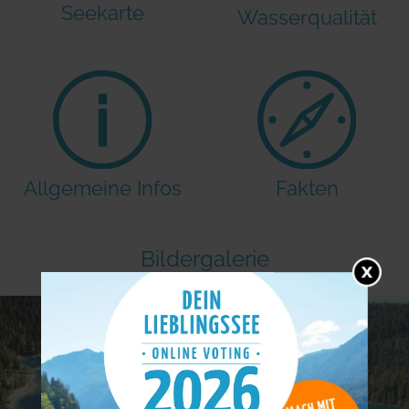
Seekarte
Wasserqualität
Allgemeine Infos
Fakten
Bildergalerie