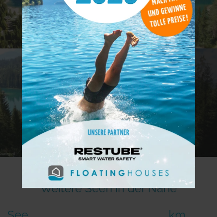
0+
Weitere Seen in der Nähe
See
km