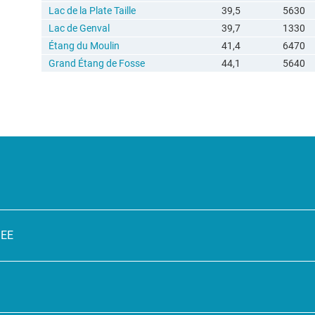
Lac de la Plate Taille
39,5
5630
Lac de Genval
39,7
1330
Étang du Moulin
41,4
6470
Grand Étang de Fosse
44,1
5640
SEE