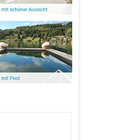
 mit schöner Aussicht
it Blick auf den See oder eine tolle
igkeit: Diese Hotels in der Nähe vom
entre bieten großartige Aussicht!
 mit Pool
X
ee noch nicht aufgewärmt ist, lohnt sich
it Pool. Viele davon sind ganz in der
anal du Centre – hier findest Du sie!