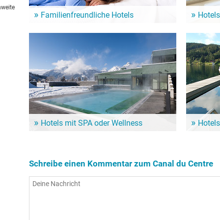
hweite
Familienfreundliche Hotels
Hotels
Ein Familienurlaub am See ist für Klein und Groß
Aufstehen m
das Highlight! Von diesen Hotels geht es schnell
Sehenswürd
zum Canal du Centre und seinen zahlreichen
Canal du C
Angeboten!
Hotels mit SPA oder Wellness
Hotels
So richtig verwöhnen lassen und dem Körper dabei
Wenn der S
noch etwas Gutes tun: Dafür sind Wellness-Hotels
ein Hotel m
in der Nähe vom Canal du Centre die erste Wahl!
Nähe vom C
Schreibe einen Kommentar zum Canal du Centre