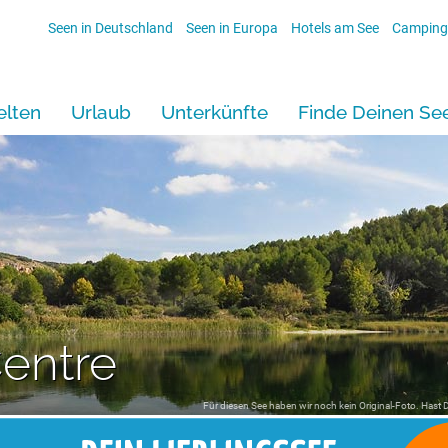
Seen in Deutschland
Seen in Europa
Hotels am See
Camping
lten
Urlaub
Unterkünfte
Finde Deinen Se
entre
Für diesen See haben wir noch kein Original-Foto. Hast