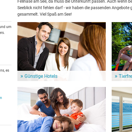
Fellnase am See, da muss die Unterkunft passen. Auch wenn bei
Seeblick nicht fehlen darf - wir haben die passenden Angebot
gesammelt. Viel Spaß am See!
rund um
rs.
ns, es
Günstige Hotels
Tierfr
In der Nähe vom Canal du Centre warten zahlreiche
Urlaub mit
Hotels für Deinen nächsten See-Urlaub. Günstige
in der Um
Hotels für ein Wochenende oder länger.
vierbeinig
en