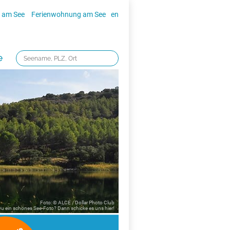
 am See
Ferienwohnung am See
en
e
Foto: © ALCE / Dollar Photo Club
 Du ein schönes See-Foto? Dann schicke es uns
hier!