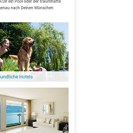
 Dir ein Pool oder der traumhafte
e genau nach Deinen Wünschen
eundliche Hotels
 Hund ist hier kein Problem: Diese Hotels
gebung vom Canal du Centre heißen auch
e Gäste bei sich willkommen!