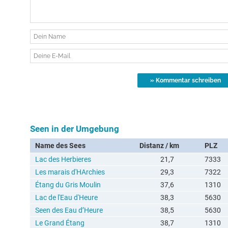
Seen in der Umgebung
Name des Sees
Distanz / km
PLZ
Lac des Herbieres
21,7
7333
Les marais d'HArchies
29,3
7322
Étang du Gris Moulin
37,6
1310
Lac de l'Eau d'Heure
38,3
5630
Seen des Eau d’Heure
38,5
5630
Le Grand Étang
38,7
1310