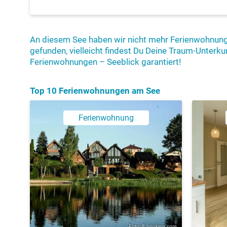
An diesem See haben wir nicht mehr Ferienwohnun
gefunden, vielleicht findest Du Deine Traum-Unterku
Ferienwohnungen – Seeblick garantiert!
Top 10 Ferienwohnungen am See
Ferienwohnung
Foto: © booking.com