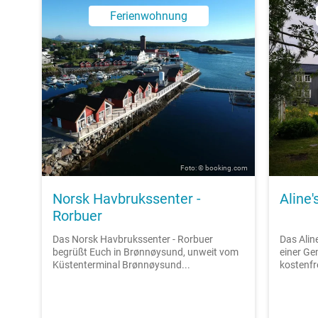
Ferienwohnung
Foto: © booking.com
Norsk Havbrukssenter -
Aline'
Rorbuer
Das Norsk Havbrukssenter - Rorbuer
Das Alin
begrüßt Euch in Brønnøysund, unweit vom
einer G
Küstenterminal Brønnøysund...
kostenfr