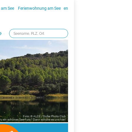
 am See
Ferienwohnung am See
en
e
Foto: © ALCE / Dollar Photo Club
 Du ein schönes See-Foto? Dann schicke es uns
hier!