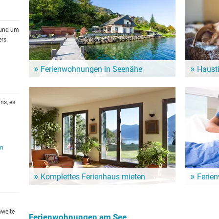
rund um
rs.
Ferienwohnungen in Seenähe
Haust
Zahlreiche Ferienwohnungen und Ferienhäuser am
Auch Vierb
See sind eine günstige Alternative für den nächsten
haben. Es 
See-Urlaub.
denen auch
ns, es
en
Komplettes Ferienhaus mieten
Ferie
Ein ganzes Haus nur für sich allein. Hier mietet man
Ein Urlaub
gleich die ganze Unterkunft für den See-Urlaub - und
Günstige 
ist ungestört.
häuser für
hweite
Ferienwohnungen am See