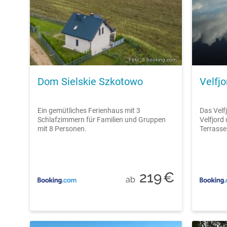
Foto: © booking.com
Dom Sielskie Szkotowo
Velfj
Ein gemütliches Ferienhaus mit 3
Das Velf
Schlafzimmern für Familien und Gruppen
Velfjord
mit 8 Personen.
Terrasse
219
€
ab