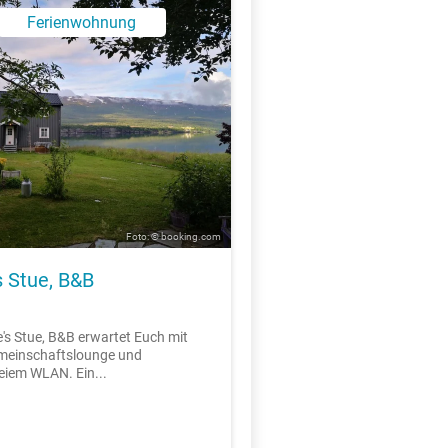
Ferienwohnung
Foto: © booking.com
s Stue, B&B
e's Stue, B&B erwartet Euch mit
emeinschaftslounge und
eiem WLAN. Ein...