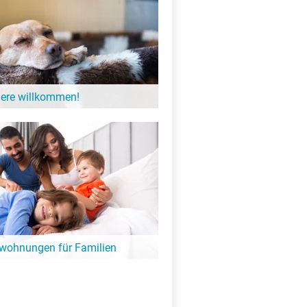
iere willkommen!
einer möchten gerne einmal Urlaub
gibt zahlreiche Unterkünfte am See in
 der Hund willkommen ist.
nwohnungen für Familien
 mit der ganzen Familie geplant?
und schöne Ferienwohnungen- und
 die ganze Familie am See.