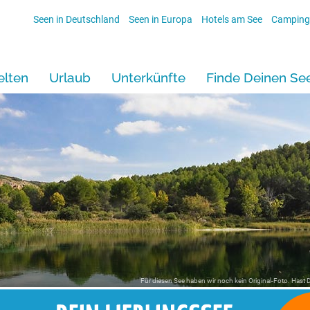
Seen in Deutschland
Seen in Europa
Hotels am See
Camping
lten
Urlaub
Unterkünfte
Finde Deinen Se
Für diesen See haben wir noch kein Original-Foto. Hast