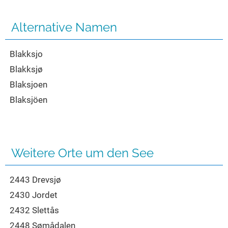
Seen in Europa
Glamping
Österreich
Alternative Namen
Schweiz
Blakksjo
Frankreich
Blakksjø
Niederlande
Blaksjoen
Schweden
Blaksjöen
Norwegen
alle Länder…
Weitere Orte um den See
2443 Drevsjø
2430 Jordet
2432 Slettås
2448 Sømådalen