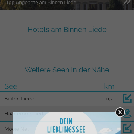
Top Angebote am Binnen Liede
Hotels am Binnen Liede
Weitere Seen in der Nähe
See
km
Buiten Liede
0,7
Haarlemmerliede
Mooie Nel
2,1