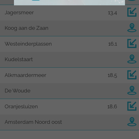
Jagersmeer
13,4
Koog aan de Zaan
Westeinderplassen
16,1
Kudelstaart
Alkmaardermeer
18,5
De Woude
Oranjesluizen
18,6
Amsterdam Noord oost