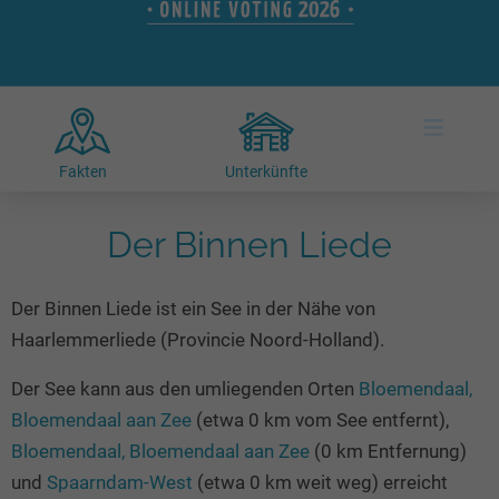
Hotels am See
Urlaub an der Küste
Radtouren am See
Finde Deinen See
Ferienwohnungen
Direkt am Wasser
Stand Up Paddeling
Seen in Deiner Nähe
Hausboote
Unterkünfte
Kitesurfen
≡
Seen in Deutschland
Camping am See
Hotels am See
Kanu- & Kajaktouren
Seen in Europa
Top-Hotels
Ferienwohnungen
Badeseen in Deutschland
Fakten
Unterkünfte
Strandbad-Verzeichnis
Top-Hotel Empfehlungen
Hausboote
Genuss pur
Überwachte Badestellen
Der Binnen Liede
Familienhotels
Camping
Wellness am See
Hunde am See
Bike-Hotels
Aktiv-Urlaub
Gourmet-Urlaub
Der Binnen Liede ist ein See in der Nähe von
Unsere See-Highlights
Wellness-Hotels
Kanu- & Kajak-Urlaub
Romantik Hotels
Haarlemmerliede (Provincie Noord-Holland).
Deutschlands schönste Seen
Biohotels
Wanderurlaub
Der See kann aus den umliegenden Orten
Bloemendaal,
Top Seen nach Bundesländern
Ausgefallenes
Bikeurlaub
Bloemendaal aan Zee
(etwa 0 km vom See entfernt),
Top Seen nach Regionen
Häuser auf dem Wasser
Auszeit & Wellness
Bloemendaal, Bloemendaal aan Zee
(0 km Entfernung)
Deutschlands Lieblingsseen
Hundefreundliche Unterkünfte
und
Spaarndam-West
(etwa 0 km weit weg) erreicht