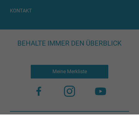
KONTAKT
BEHALTE IMMER DEN ÜBERBLICK
Meine Merkliste
Nutzungsbestimmungen
Datenschutz
© 2023 more virtual agency
Bildnachweis
Impressum
Kontakt