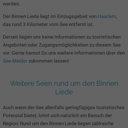
Seen in Europa
Glamping
werden.
Österreich
Der Binnen Liede liegt im Einzugsgebiet von
Haarlem
,
Schweiz
das rund 3 Kilometer vom See entfernt ist.
Frankreich
Derzeit liegen uns keine Informationen zu touristischen
Niederlande
Angeboten oder Zugangsmöglichkeiten zu diesem See
Schweden
vor. Gerne kannst Du uns weitere Informationen über den
See-Melder
zukommen lassen!
Norwegen
alle Länder…
Weitere Seen rund um den Binnen
Liede
Auch wenn der See allenfalls geringfügiges touristisches
Potenzial bietet, lohnt sich natürlich ein Besuch der
Region: Rund um den Binnen Liede liegen zahlreiche