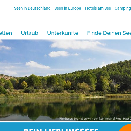
Seen in Deutschland
Seen in Europa
Hotels am See
Camping
lten
Urlaub
Unterkünfte
Finde Deinen Se
k
Für diesen See haben wir noch kein Original-Foto. Hast