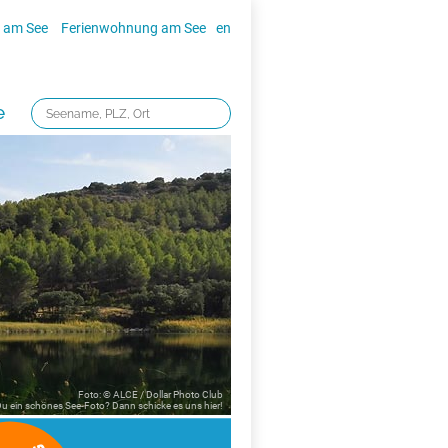
 am See
Ferienwohnung am See
en
e
Foto: © ALCE / Dollar Photo Club
 Du ein schönes See-Foto? Dann schicke es uns
hier!