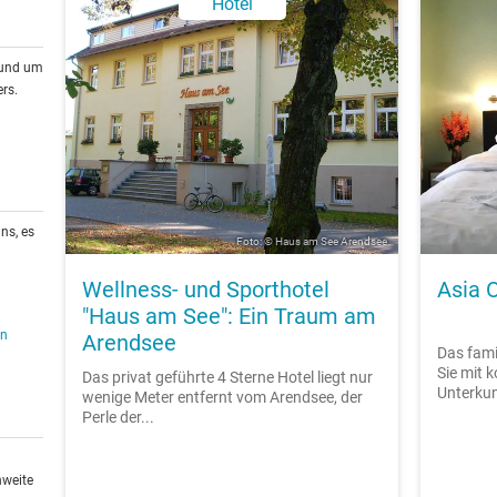
Hotel
rund um
rs.
ns, es
Foto: © Haus am See Arendsee
Wellness- und Sporthotel
Asia 
"Haus am See": Ein Traum am
en
Arendsee
Das fami
Sie mit 
Das privat geführte 4 Sterne Hotel liegt nur
Unterkun
wenige Meter entfernt vom Arendsee, der
Perle der...
hweite