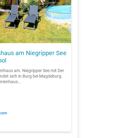
Foto: © booking.com
nhaus am Niegripper See
ool
enhaus am. Niegripper See mit Der
indet sich in Burg bei Magdeburg.
erienhaus...