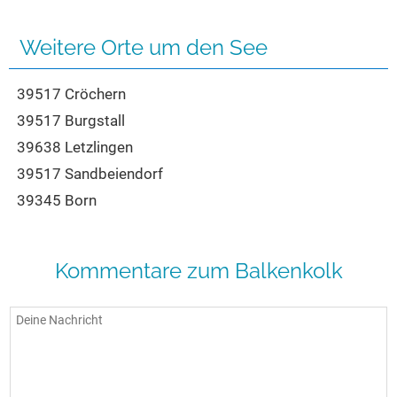
Seen in Europa
Glamping
Österreich
Weitere Orte um den See
Schweiz
39517 Cröchern
Frankreich
39517 Burgstall
Niederlande
39638 Letzlingen
Schweden
39517 Sandbeiendorf
Norwegen
39345 Born
alle Länder…
Kommentare zum Balkenkolk