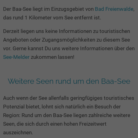
Seen in Europa
Glamping
Der Baa-See liegt im Einzugsgebiet von
Bad Freienwalde
,
Österreich
das rund 1 Kilometer vom See entfernt ist.
Schweiz
Derzeit liegen uns keine Informationen zu touristischen
Frankreich
Angeboten oder Zugangsmöglichkeiten zu diesem See
Niederlande
vor. Gerne kannst Du uns weitere Informationen über den
Schweden
See-Melder
zukommen lassen!
Norwegen
alle Länder…
Weitere Seen rund um den Baa-See
Auch wenn der See allenfalls geringfügiges touristisches
Potenzial bietet, lohnt sich natürlich ein Besuch der
Region: Rund um den Baa-See liegen zahlreiche weitere
Seen, die sich durch einen hohen Freizeitwert
auszeichnen.