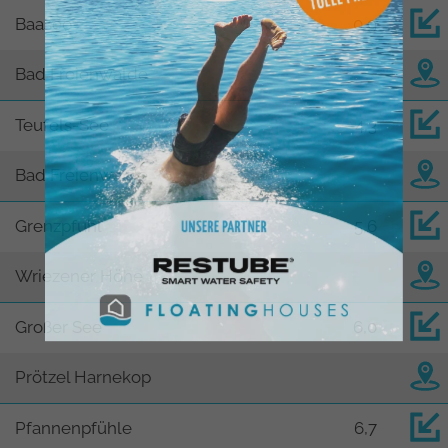
Baasee
0,9
Bad Freienwalde
Teufels-See
4,3
Bad Freienwalde
Grenzpfuhl
5,6
Wriezener Höhe
Großer See
6,0
Prötzel Harnekop
Pfannenpfühle
6,7