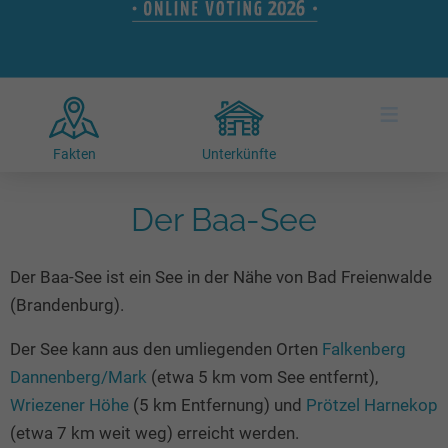
Hotels am See
Urlaub an der Küste
Radtouren am See
Finde Deinen See
Ferienwohnungen
Direkt am Wasser
Stand Up Paddeling
Seen in Deiner Nähe
Hausboote
Unterkünfte
Kitesurfen
≡
Seen in Deutschland
Camping am See
Hotels am See
Kanu- & Kajaktouren
Seen in Europa
Top-Hotels
Ferienwohnungen
Badeseen in Deutschland
Fakten
Unterkünfte
Strandbad-Verzeichnis
Top-Hotel Empfehlungen
Hausboote
Genuss pur
Überwachte Badestellen
Der Baa-See
Familienhotels
Camping
Wellness am See
Hunde am See
Bike-Hotels
Aktiv-Urlaub
Gourmet-Urlaub
Der Baa-See ist ein See in der Nähe von Bad Freienwalde
Unsere See-Highlights
Wellness-Hotels
Kanu- & Kajak-Urlaub
Romantik Hotels
(Brandenburg).
Deutschlands schönste Seen
Biohotels
Wanderurlaub
Der See kann aus den umliegenden Orten
Falkenberg
Top Seen nach Bundesländern
Ausgefallenes
Bikeurlaub
Dannenberg/Mark
(etwa 5 km vom See entfernt),
Top Seen nach Regionen
Häuser auf dem Wasser
Auszeit & Wellness
Wriezener Höhe
(5 km Entfernung) und
Prötzel Harnekop
Deutschlands Lieblingsseen
Hundefreundliche Unterkünfte
(etwa 7 km weit weg) erreicht werden.