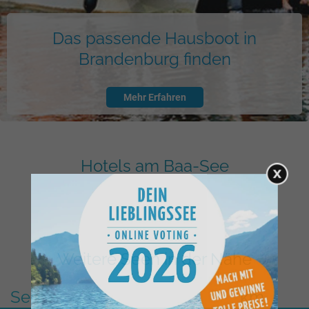
Das passende Hausboot in
Brandenburg finden
Mehr Erfahren
Hotels am Baa-See
Weitere Seen in der Nähe
See
km