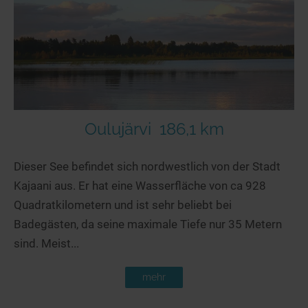
Seen in Europa
Glamping
Österreich
Schweiz
Frankreich
Niederlande
Schweden
Oulujärvi
186,1 km
Norwegen
Dieser See befindet sich nordwestlich von der Stadt
alle Länder…
Kajaani aus. Er hat eine Wasserfläche von ca 928
Quadratkilometern und ist sehr beliebt bei
Badegästen, da seine maximale Tiefe nur 35 Metern
sind. Meist...
mehr