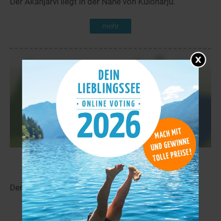
Der Akanjärvi liegt in der Nähe von Kuloharju.
mehr
Tervajärvi
5,6 km
Der Tervajärvi liegt in der Nähe von Kynsilä.
mehr