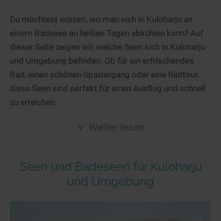
Hotels am See
Urlaub an der Küste
Radtouren am See
Finde Deinen See
Ferienwohnungen
Du möchtest wissen, wo man sich in Kuloharju an
Direkt am Wasser
Stand Up Paddeling
einem Badesee an heißen Tagen abkühlen kann? Auf
Seen in Deiner Nähe
Hausboote
Unterkünfte
Kitesurfen
dieser Seite zeigen wir, welche Seen sich in Kuloharju
Seen in Deutschland
Camping am See
Hotels am See
Kanu- & Kajaktouren
und Umgebung befinden. Ob für ein erfrischendes
Seen in Europa
Top-Hotels
Ferienwohnungen
Badeseen in Deutschland
Bad, einen schönen Spaziergang oder eine Radtour,
Strandbad-Verzeichnis
Top-Hotel Empfehlungen
diese Seen sind perfekt für einen Ausflug und schnell
Hausboote
Genuss pur
zu erreichen.
Überwachte Badestellen
Familienhotels
Camping
Wellness am See
Hunde am See
Bike-Hotels
Aktiv-Urlaub
Gourmet-Urlaub
Weiter lesen
Unsere See-Highlights
Wellness-Hotels
Kanu- & Kajak-Urlaub
Romantik Hotels
Deutschlands schönste Seen
Biohotels
Wanderurlaub
Seen und Badeseen für Kuloharju
Top Seen nach Bundesländern
Ausgefallenes
Bikeurlaub
und Umgebung
Top Seen nach Regionen
Häuser auf dem Wasser
Auszeit & Wellness
Deutschlands Lieblingsseen
Hundefreundliche Unterkünfte