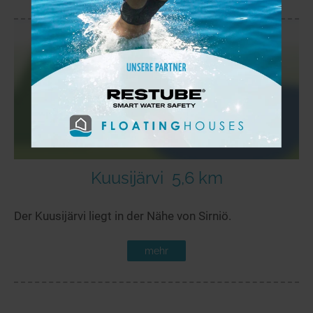
Kuusijärvi
5,6 km
Der Kuusijärvi liegt in der Nähe von Sirniö.
mehr