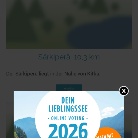
Särkiperä
10,3 km
Der Särkiperä liegt in der Nähe von Kitka.
mehr