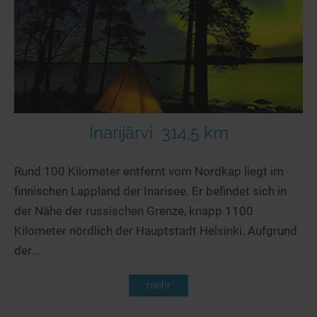
Seen in Europa
Glamping
Österreich
Schweiz
Frankreich
Niederlande
Schweden
Inarijärvi
314,5 km
Norwegen
Rund 100 Kilometer entfernt vom Nordkap liegt im
alle Länder…
finnischen Lappland der Inarisee. Er befindet sich in
der Nähe der russischen Grenze, knapp 1100
Kilometer nördlich der Hauptstadt Helsinki. Aufgrund
der...
mehr