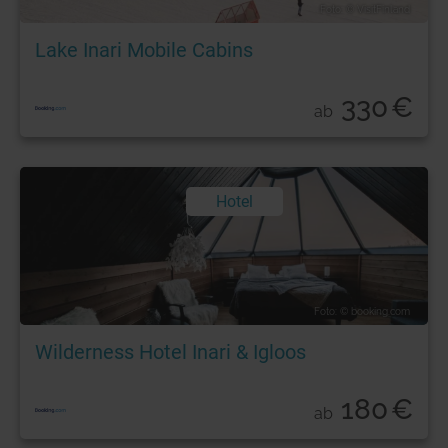
Foto: © VisitFinland
Lake Inari Mobile Cabins
330
€
ab
Hotel
Foto: © booking.com
Wilderness Hotel Inari & Igloos
180
€
ab