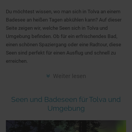
Hotels am See
Urlaub an der Küste
Radtouren am See
Finde Deinen See
Ferienwohnungen
Du möchtest wissen, wo man sich in Tolva an einem
Direkt am Wasser
Stand Up Paddeling
Badesee an heißen Tagen abkühlen kann? Auf dieser
Seen in Deiner Nähe
Hausboote
Unterkünfte
Kitesurfen
Seite zeigen wir, welche Seen sich in Tolva und
Seen in Deutschland
Camping am See
Hotels am See
Kanu- & Kajaktouren
Umgebung befinden. Ob für ein erfrischendes Bad,
Seen in Europa
Top-Hotels
Ferienwohnungen
Badeseen in Deutschland
einen schönen Spaziergang oder eine Radtour, diese
Strandbad-Verzeichnis
Top-Hotel Empfehlungen
Seen sind perfekt für einen Ausflug und schnell zu
Hausboote
Genuss pur
erreichen.
Überwachte Badestellen
Familienhotels
Camping
Wellness am See
Hunde am See
Bike-Hotels
Aktiv-Urlaub
Gourmet-Urlaub
Weiter lesen
Unsere See-Highlights
Wellness-Hotels
Kanu- & Kajak-Urlaub
Romantik Hotels
Deutschlands schönste Seen
Biohotels
Wanderurlaub
Seen und Badeseen für Tolva und
Top Seen nach Bundesländern
Ausgefallenes
Bikeurlaub
Umgebung
Top Seen nach Regionen
Häuser auf dem Wasser
Auszeit & Wellness
Deutschlands Lieblingsseen
Hundefreundliche Unterkünfte