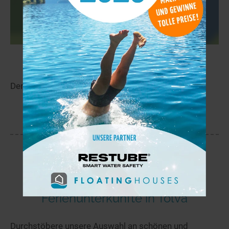
Salmijärvi
10,6 km
Der Salmijärvi liegt in der Nähe von Suonnankylä.
mehr
Ferienunterkünfte in Tolva
Durchstöbere unsere Auswahl an schönen und