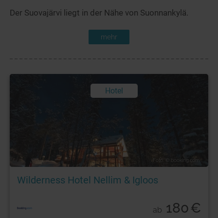
Der Suovajärvi liegt in der Nähe von Suonnankylä.
mehr
Hotel
Foto: © booking.com
Wilderness Hotel Nellim & Igloos
180
€
ab