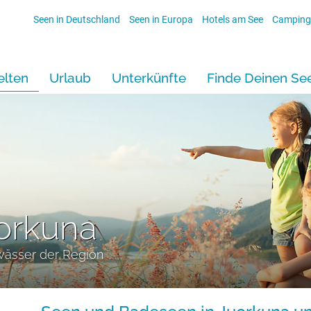
Seen in Deutschland
Seen in Europa
Hotels am See
Camping
lten
Urlaub
Unterkünfte
Finde Deinen Se
orkuna
wässer der Region