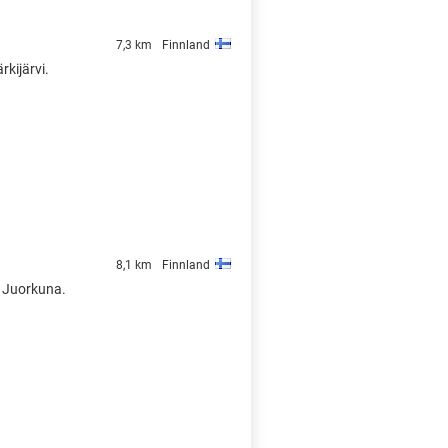
7,3 km
Finnland
rkijärvi.
8,1 km
Finnland
n Juorkuna.