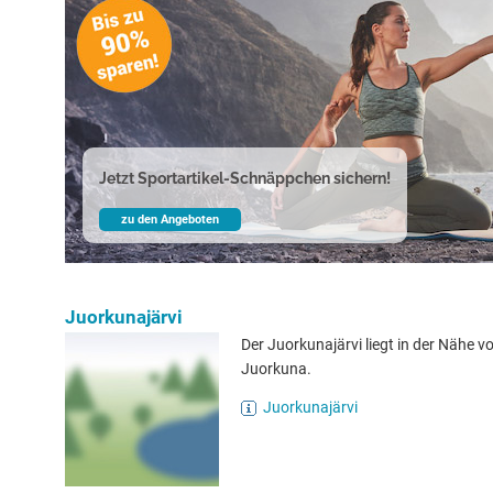
Jetzt Sportartikel-Schnäppchen sichern!
zu den Angeboten
Juorkunajärvi
Der Juorkunajärvi liegt in der Nähe v
Juorkuna.
Juorkunajärvi