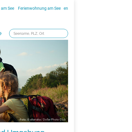
 am See
Ferienwohnung am See
en
e
Foto: © altanaka / Dollar Photo Club