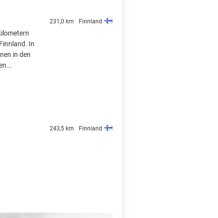
231,0 km
Finnland
kilometern
 Finnland. In
einen in den
en...
243,5 km
Finnland