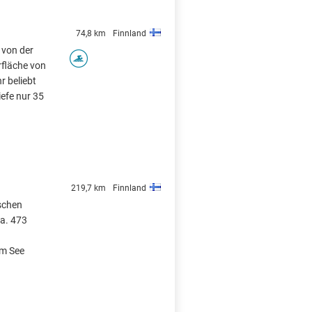
74,8 km
Finnland
 von der
rfläche von
r beliebt
efe nur 35
219,7 km
Finnland
ischen
ca. 473
em See