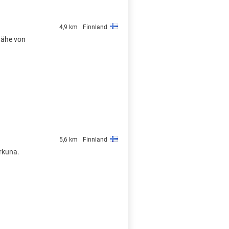
4,9 km
Finnland
 Nähe von
5,6 km
Finnland
orkuna.