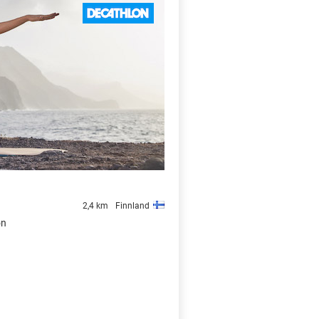
X
2,4 km
Finnland
on