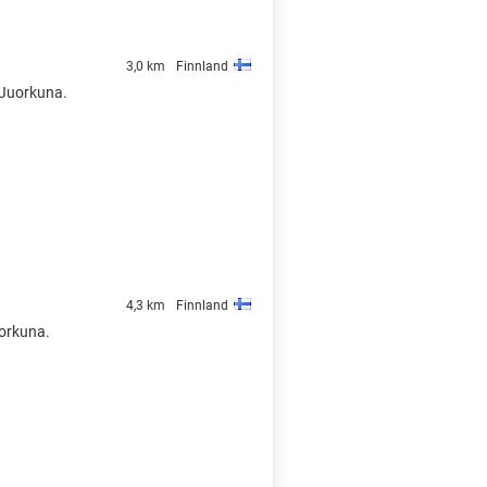
3,0 km
Finnland
n Juorkuna.
4,3 km
Finnland
uorkuna.