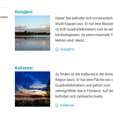
Oulujärvi
hweite
Dieser See befindet sich nordwestlich
Stadt Kajaani aus. Er hat eine Wasse
ca 928 Quadratkilometern und ist seh
bei Badegästen, da seine maximale Ti
Metern sind. Meist...
Oulujärvi
Kallavesi
Zu finden ist der Kallavesi in der finn
Region Savo. Er hat eine Fläche von 
Quadratkilometern und gehört zum
zehntgrößten See in Finnland. Auf d
befinden sich zahlreiche Inseln.
Kallavesi