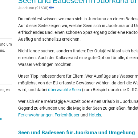
Seen und Badeseen in Juorkuna 
Juorkuna (91630)
Du möchtest wissen, wo man sich in Juorkuna an einem Bades
Auf dieser Seite zeigen wir, welche Seen sich in Juorkuna und 
erfrischendes Bad, einen schönen Spaziergang oder eine Radtour
Ausflug und schnell zu erreichen.
rund um
rs.
Nicht lange suchen, sondern finden: Der Oulujärvi lässt sich be
erreichen. Auch der Kallavesi ist eine gute Option für alle, die
Wasser verbringen möchten.
Unser Tipp insbesondere für Eltern: Wer Ausflüge ans Wasser mit
möglichst von der EU erfasste Gewässer wählen, da dort die W
wird, und dabei
überwachte Seen
(zum Beispiel durch die DLRG
ns, es
Wer sich eine mehrtägige Auszeit oder einen Urlaub in Juorku
Gegend zu erkunden und die Magie der Seen zu genießen, findet
Ferienwohnungen
,
Ferienhäuser
und
Hotels
.
en
Seen und Badeseen für Juorkuna und Umgebung