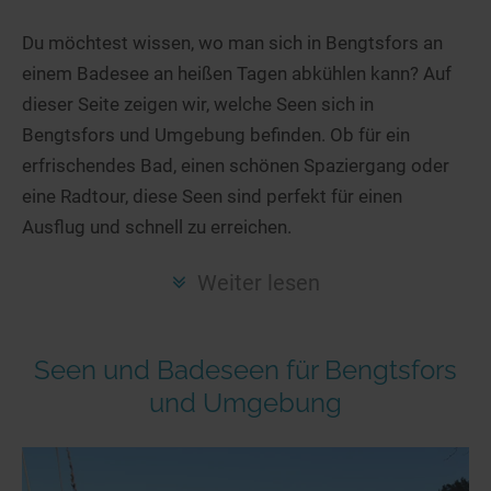
Hotels am See
Urlaub an der Küste
Radtouren am See
Finde Deinen See
Ferienwohnungen
Du möchtest wissen, wo man sich in Bengtsfors an
Direkt am Wasser
Stand Up Paddeling
einem Badesee an heißen Tagen abkühlen kann? Auf
Seen in Deiner Nähe
Hausboote
Unterkünfte
Kitesurfen
dieser Seite zeigen wir, welche Seen sich in
Seen in Deutschland
Camping am See
Hotels am See
Kanu- & Kajaktouren
Bengtsfors und Umgebung befinden. Ob für ein
Seen in Europa
Top-Hotels
Ferienwohnungen
Badeseen in Deutschland
erfrischendes Bad, einen schönen Spaziergang oder
Strandbad-Verzeichnis
Top-Hotel Empfehlungen
eine Radtour, diese Seen sind perfekt für einen
Hausboote
Genuss pur
Ausflug und schnell zu erreichen.
Überwachte Badestellen
Familienhotels
Camping
Wellness am See
Hunde am See
Bike-Hotels
Aktiv-Urlaub
Gourmet-Urlaub
Weiter lesen
Unsere See-Highlights
Wellness-Hotels
Kanu- & Kajak-Urlaub
Romantik Hotels
Deutschlands schönste Seen
Biohotels
Wanderurlaub
Seen und Badeseen für Bengtsfors
Top Seen nach Bundesländern
Ausgefallenes
Bikeurlaub
und Umgebung
Top Seen nach Regionen
Häuser auf dem Wasser
Auszeit & Wellness
Deutschlands Lieblingsseen
Hundefreundliche Unterkünfte