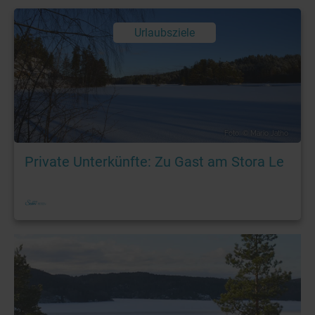
Urlaubsziele
Foto: © Mario Jatho
Private Unterkünfte: Zu Gast am Stora Le