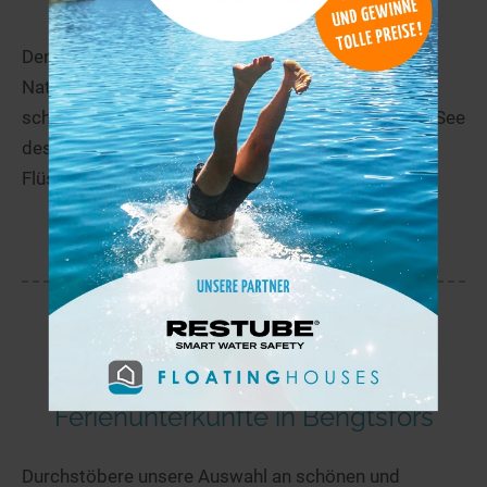
Der Große Gla (Stora Gla) liegt im Herzen des
Naturreservats Glaskogen im Westen der
schwedischen Provinz Värmland. Er ist der größte See
des 28.000 ha großen Wildnisgebiets, das mit
Flüssen, großen und...
mehr
Ferienunterkünfte in Bengtsfors
Durchstöbere unsere Auswahl an schönen und