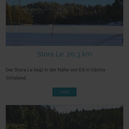
Seen in Europa
Glamping
Österreich
Schweiz
Frankreich
Niederlande
Schweden
Stora Le
20,3 km
Norwegen
Der Stora Le liegt in der Nähe von Ed in Västra
alle Länder…
Götaland.
mehr