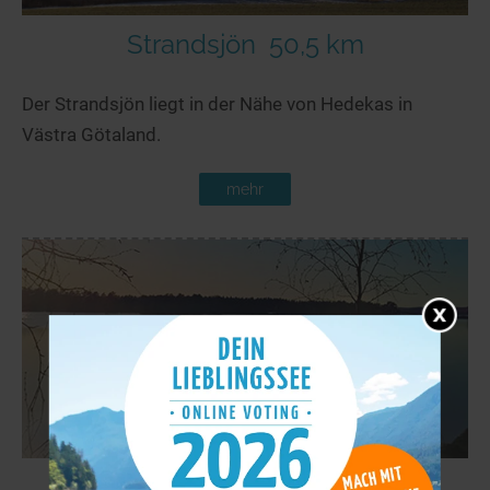
Strandsjön
50,5 km
Der Strandsjön liegt in der Nähe von Hedekas in
Västra Götaland.
mehr
Stora Gla
54,5 km