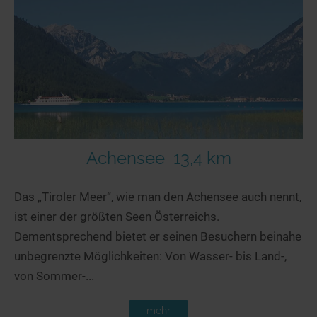
Seen in Europa
Glamping
Österreich
Schweiz
Frankreich
Niederlande
Schweden
Norwegen
Achensee
13,4 km
alle Länder…
Das „Tiroler Meer“, wie man den Achensee auch nennt,
ist einer der größten Seen Österreichs.
Dementsprechend bietet er seinen Besuchern beinahe
unbegrenzte Möglichkeiten: Von Wasser- bis Land-,
von Sommer-...
mehr