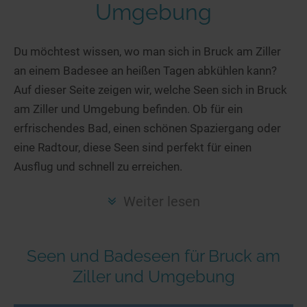
Hotels am See
Urlaub an der Küste
Radtouren am See
Umgebung
Finde Deinen See
Ferienwohnungen
Direkt am Wasser
Stand Up Paddeling
Seen in Deiner Nähe
Hausboote
Du möchtest wissen, wo man sich in Bruck am Ziller
Unterkünfte
Kitesurfen
an einem Badesee an heißen Tagen abkühlen kann?
Seen in Deutschland
Camping am See
Hotels am See
Kanu- & Kajaktouren
Auf dieser Seite zeigen wir, welche Seen sich in Bruck
Seen in Europa
Top-Hotels
Ferienwohnungen
Badeseen in Deutschland
am Ziller und Umgebung befinden. Ob für ein
Strandbad-Verzeichnis
Top-Hotel Empfehlungen
Hausboote
Genuss pur
erfrischendes Bad, einen schönen Spaziergang oder
Überwachte Badestellen
Familienhotels
eine Radtour, diese Seen sind perfekt für einen
Camping
Wellness am See
Ausflug und schnell zu erreichen.
Hunde am See
Bike-Hotels
Aktiv-Urlaub
Gourmet-Urlaub
Unsere See-Highlights
Wellness-Hotels
Kanu- & Kajak-Urlaub
Romantik Hotels
Weiter lesen
Deutschlands schönste Seen
Biohotels
Wanderurlaub
Top Seen nach Bundesländern
Ausgefallenes
Bikeurlaub
Seen und Badeseen für Bruck am
Top Seen nach Regionen
Häuser auf dem Wasser
Auszeit & Wellness
Ziller und Umgebung
Deutschlands Lieblingsseen
Hundefreundliche Unterkünfte