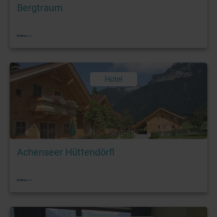
Bergtraum
Hotel
Foto: © booking.com
Achenseer Hüttendörfl