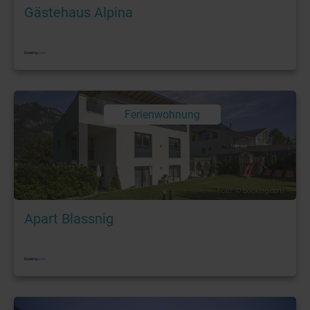
Gästehaus Alpina
Ferienwohnung
Foto: © booking.com
Apart Blassnig