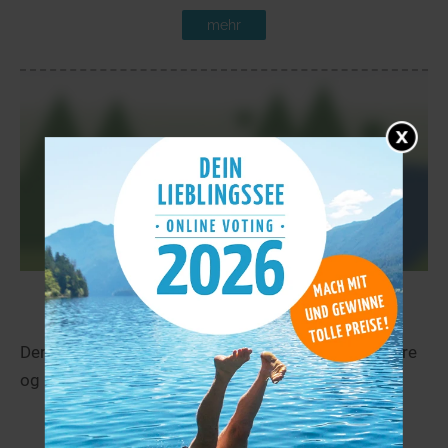
mehr
Blåvatnet
19,3 km
Der Blåvatnet liegt in der Nähe von Geiranger in More
og Romdal.
mehr