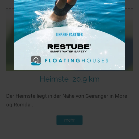
Heimste
20,9 km
Der Heimste liegt in der Nähe von Geiranger in More
og Romdal.
mehr