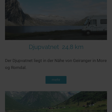
Seen in Europa
Glamping
Österreich
Schweiz
Frankreich
Niederlande
Schweden
Djupvatnet
24,8 km
Norwegen
Der Djupvatnet liegt in der Nähe von Geiranger in More
alle Länder…
og Romdal.
mehr