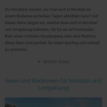
Hotels am See
Urlaub an der Küste
Radtouren am See
Finde Deinen See
Ferienwohnungen
Du möchtest wissen, wo man sich in Norddal an
Direkt am Wasser
Stand Up Paddeling
einem Badesee an heißen Tagen abkühlen kann? Auf
Seen in Deiner Nähe
Hausboote
Unterkünfte
Kitesurfen
dieser Seite zeigen wir, welche Seen sich in Norddal
Seen in Deutschland
Camping am See
Hotels am See
Kanu- & Kajaktouren
und Umgebung befinden. Ob für ein erfrischendes
Seen in Europa
Top-Hotels
Ferienwohnungen
Badeseen in Deutschland
Bad, einen schönen Spaziergang oder eine Radtour,
Strandbad-Verzeichnis
Top-Hotel Empfehlungen
diese Seen sind perfekt für einen Ausflug und schnell
Hausboote
Genuss pur
zu erreichen.
Überwachte Badestellen
Familienhotels
Camping
Wellness am See
Hunde am See
Bike-Hotels
Aktiv-Urlaub
Gourmet-Urlaub
Weiter lesen
Unsere See-Highlights
Wellness-Hotels
Kanu- & Kajak-Urlaub
Romantik Hotels
Deutschlands schönste Seen
Biohotels
Wanderurlaub
Seen und Badeseen für Norddal und
Top Seen nach Bundesländern
Ausgefallenes
Bikeurlaub
Umgebung
Top Seen nach Regionen
Häuser auf dem Wasser
Auszeit & Wellness
Deutschlands Lieblingsseen
Hundefreundliche Unterkünfte