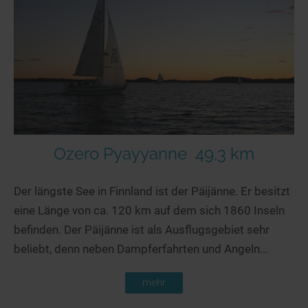
Seen in Europa
Glamping
Österreich
Schweiz
Frankreich
Niederlande
Schweden
Norwegen
Ozero Pyayyanne
49,3 km
alle Länder…
Der längste See in Finnland ist der Päijänne. Er besitzt
eine Länge von ca. 120 km auf dem sich 1860 Inseln
befinden. Der Päijänne ist als Ausflugsgebiet sehr
beliebt, denn neben Dampferfahrten und Angeln...
mehr