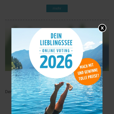
mehr
Palosenjärvi
14,9 km
Der Palosenjärvi liegt in der Nähe von Vihijärvi.
mehr