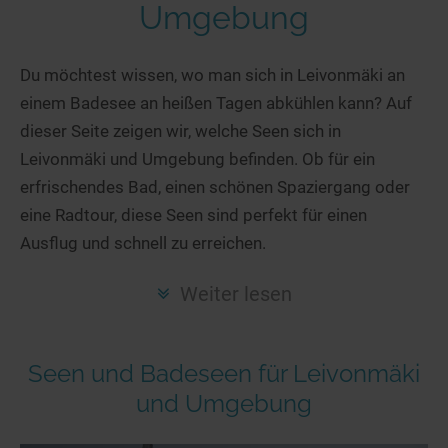
Hotels am See
Urlaub an der Küste
Radtouren am See
Umgebung
Finde Deinen See
Ferienwohnungen
Direkt am Wasser
Stand Up Paddeling
Seen in Deiner Nähe
Hausboote
Du möchtest wissen, wo man sich in Leivonmäki an
Unterkünfte
Kitesurfen
einem Badesee an heißen Tagen abkühlen kann? Auf
Seen in Deutschland
Camping am See
Hotels am See
Kanu- & Kajaktouren
dieser Seite zeigen wir, welche Seen sich in
Seen in Europa
Top-Hotels
Ferienwohnungen
Badeseen in Deutschland
Leivonmäki und Umgebung befinden. Ob für ein
Strandbad-Verzeichnis
Top-Hotel Empfehlungen
Hausboote
Genuss pur
erfrischendes Bad, einen schönen Spaziergang oder
Überwachte Badestellen
Familienhotels
eine Radtour, diese Seen sind perfekt für einen
Camping
Wellness am See
Ausflug und schnell zu erreichen.
Hunde am See
Bike-Hotels
Aktiv-Urlaub
Gourmet-Urlaub
Unsere See-Highlights
Wellness-Hotels
Kanu- & Kajak-Urlaub
Romantik Hotels
Weiter lesen
Deutschlands schönste Seen
Biohotels
Wanderurlaub
Top Seen nach Bundesländern
Ausgefallenes
Bikeurlaub
Seen und Badeseen für Leivonmäki
Top Seen nach Regionen
Häuser auf dem Wasser
Auszeit & Wellness
und Umgebung
Deutschlands Lieblingsseen
Hundefreundliche Unterkünfte