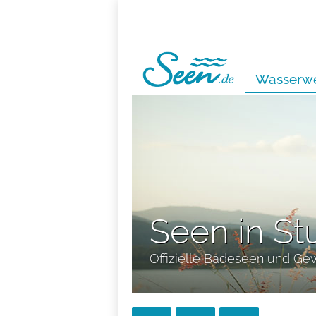
Wasserwe
Seen in St
Offizielle Badeseen und Ge