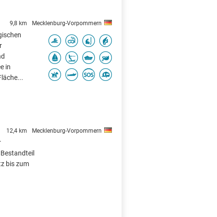
9,8 km
Mecklenburg-Vorpommern
gischen
r
nd
e in
läche...
12,4 km
Mecklenburg-Vorpommern
r
 Bestandteil
tz bis zum