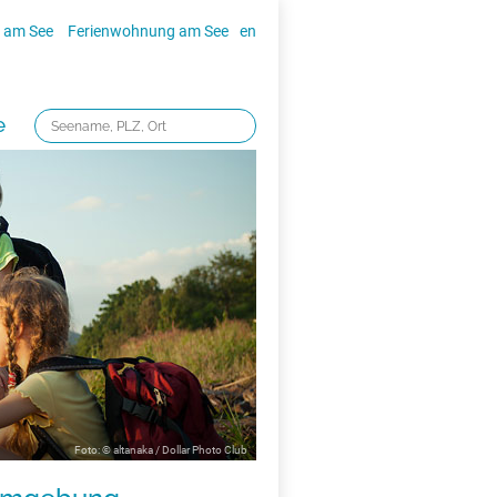
 am See
Ferienwohnung am See
en
e
Foto: © altanaka / Dollar Photo Club