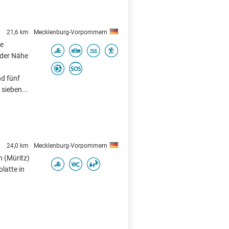
21,6 km
Mecklenburg-Vorpommern
te
 der Nähe
nd fünf
sieben...
24,0 km
Mecklenburg-Vorpommern
n (Müritz)
latte in