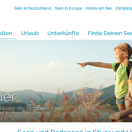
Seen in Deutschland
Seen in Europa
Hotels am See
Camping
lten
Urlaub
Unterkünfte
Finde Deinen Se
uer
wässer der Region