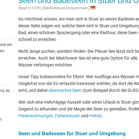
Seen und Badeseen in Stuer und
Stuer (17209) (Mecklenburg-Vorpommern)
Du möchtest wissen, wo man sich in Stuer an einem Badesee a
dieser Seite zeigen wir, welche Seen sich in Stuer und Umgebung
Bad, einen schönen Spaziergang oder eine Radtour, diese Seen s
schnell zu erreichen.
rund um
rs.
Nicht lange suchen, sondern finden: Der Plauer See lässt sich b
erreichen. Auch der Malchower See ist eine gute Option für all
Wasser verbringen möchten.
Unser Tipp insbesondere für Eltern: Wer Ausflüge ans Wasser mit
möglichst von der EU erfasste Gewässer wählen, da dort die W
wird, und dabei
überwachte Seen
(zum Beispiel durch die DLRG
ns, es
Wer sich eine mehrtägige Auszeit oder einen Urlaub in Stuer g
Gegend zu erkunden und die Magie der Seen zu genießen, findet
Ferienwohnungen
,
Ferienhäuser
und
Hotels
.
en
Seen und Badeseen für Stuer und Umgebung