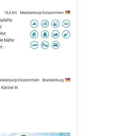
16,4 km
Mecklenburg-Vorpommern
nplatte
e
ohe
die Nähe
r...
cklenburg-Vorpommern
Brandenburg
n Karow in