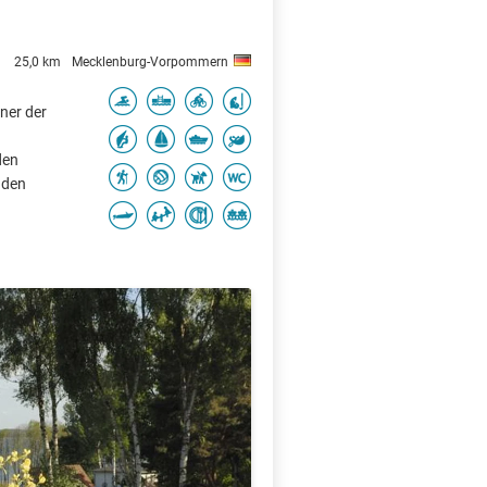
25,0 km
Mecklenburg-Vorpommern
ner der
den
 den