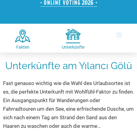
Hotels am See
Urlaub an der Küste
Radtouren am See
Finde Deinen See
Ferienwohnungen
Direkt am Wasser
Stand Up Paddeling
Seen in Deiner Nähe
Hausboote
Unterkünfte
Kitesurfen
≡
Seen in Deutschland
Camping am See
Hotels am See
Kanu- & Kajaktouren
Seen in Europa
Top-Hotels
Ferienwohnungen
Badeseen in Deutschland
Fakten
Unterkünfte
Strandbad-Verzeichnis
Top-Hotel Empfehlungen
Hausboote
Genuss pur
Unterkünfte am Yılancı Gölü
Überwachte Badestellen
Familienhotels
Camping
Wellness am See
Hunde am See
Bike-Hotels
Aktiv-Urlaub
Gourmet-Urlaub
Fast genauso wichtig wie die Wahl des Urlaubsortes ist
Unsere See-Highlights
Wellness-Hotels
Kanu- & Kajak-Urlaub
Romantik Hotels
es, die perfekte Unterkunft mit Wohlfühl-Faktor zu finden.
Deutschlands schönste Seen
Biohotels
Wanderurlaub
Ein Ausgangspunkt für Wanderungen oder
Top Seen nach Bundesländern
Ausgefallenes
Bikeurlaub
Fahrradtouren um den See, eine erfrischende Dusche, um
sich nach einem Tag am Strand den Sand aus den
Top Seen nach Regionen
Häuser auf dem Wasser
Auszeit & Wellness
Haaren zu waschen oder auch die warme...
Deutschlands Lieblingsseen
Hundefreundliche Unterkünfte