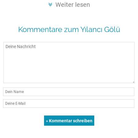
Seen in Europa
Glamping
Weiter lesen
Österreich
Schweiz
Kommentare zum Yılancı Gölü
Frankreich
Niederlande
Schweden
Norwegen
alle Länder…