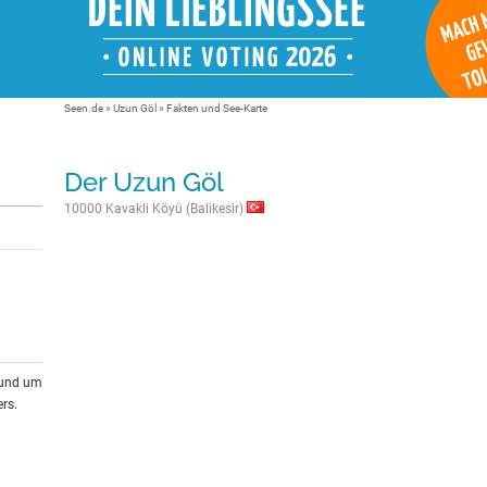
Seen.de
»
Uzun Göl
» Fakten und See-Karte
Der Uzun Göl
10000 Kavakli Köyü (Balikesir)
rund um
rs.