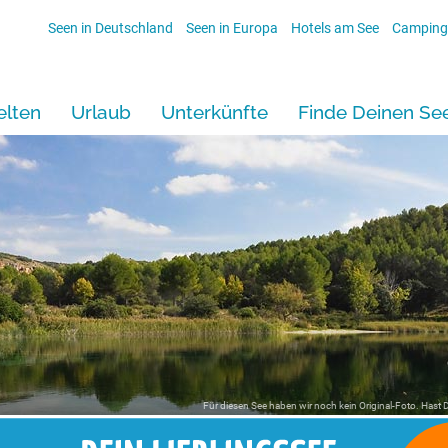
Seen in Deutschland
Seen in Europa
Hotels am See
Camping
lten
Urlaub
Unterkünfte
Finde Deinen Se
Für diesen See haben wir noch kein Original-Foto. Hast