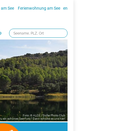
 am See
Ferienwohnung am See
en
e
Foto: © ALCE / Dollar Photo Club
 Du ein schönes See-Foto? Dann schicke es uns
hier!