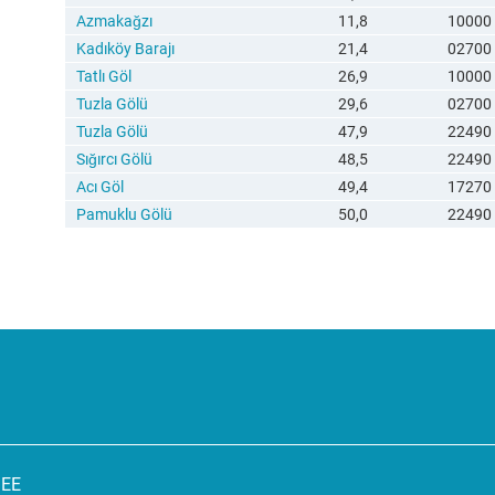
Azmakağzı
11,8
10000
Kadıköy Barajı
21,4
02700
Tatlı Göl
26,9
10000
Tuzla Gölü
29,6
02700
Tuzla Gölü
47,9
22490
Sığırcı Gölü
48,5
22490
Acı Göl
49,4
17270
Pamuklu Gölü
50,0
22490
SEE