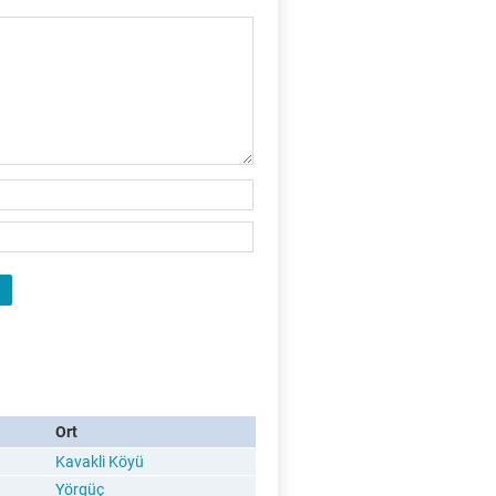
X
Ort
Kavakli Köyü
Yörgüç