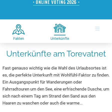
Hotels am See
Urlaub an der Küste
Radtouren am See
Finde Deinen See
Ferienwohnungen
Direkt am Wasser
Stand Up Paddeling
Seen in Deiner Nähe
Hausboote
Unterkünfte
Kitesurfen
≡
Seen in Deutschland
Camping am See
Hotels am See
Kanu- & Kajaktouren
Seen in Europa
Top-Hotels
Ferienwohnungen
Badeseen in Deutschland
Fakten
Unterkünfte
Strandbad-Verzeichnis
Top-Hotel Empfehlungen
Hausboote
Genuss pur
Unterkünfte am Torevatnet
Überwachte Badestellen
Familienhotels
Camping
Wellness am See
Hunde am See
Bike-Hotels
Aktiv-Urlaub
Gourmet-Urlaub
Fast genauso wichtig wie die Wahl des Urlaubsortes ist
Unsere See-Highlights
Wellness-Hotels
Kanu- & Kajak-Urlaub
Romantik Hotels
es, die perfekte Unterkunft mit Wohlfühl-Faktor zu finden.
Deutschlands schönste Seen
Biohotels
Wanderurlaub
Ein Ausgangspunkt für Wanderungen oder
Top Seen nach Bundesländern
Ausgefallenes
Bikeurlaub
Fahrradtouren um den See, eine erfrischende Dusche, um
sich nach einem Tag am Strand den Sand aus den
Top Seen nach Regionen
Häuser auf dem Wasser
Auszeit & Wellness
Haaren zu waschen oder auch die warme...
Deutschlands Lieblingsseen
Hundefreundliche Unterkünfte