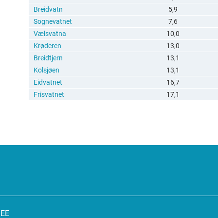
Breidvatn
5,9
Sognevatnet
7,6
Vælsvatna
10,0
Krøderen
13,0
Breidtjern
13,1
Kolsjøen
13,1
Eidvatnet
16,7
Frisvatnet
17,1
SEE