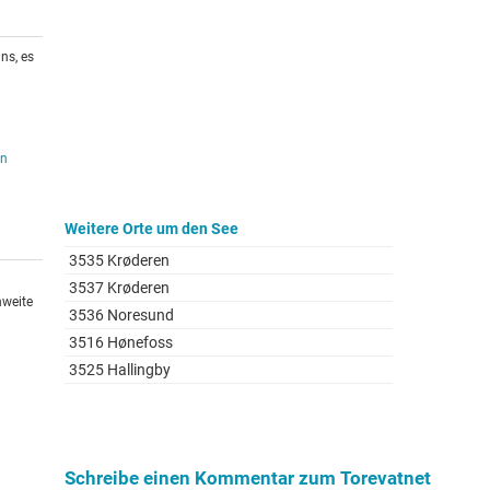
ns, es
en
Weitere Orte um den See
3535 Krøderen
3537 Krøderen
hweite
3536 Noresund
3516 Hønefoss
3525 Hallingby
Schreibe einen Kommentar zum Torevatnet