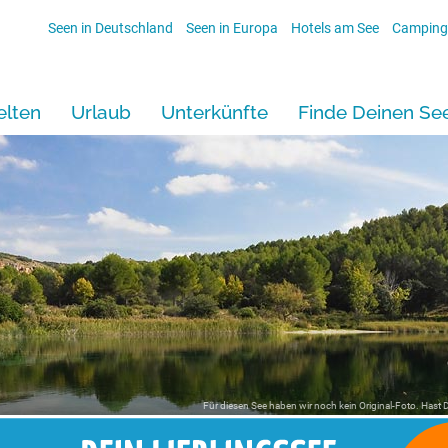
Seen in Deutschland
Seen in Europa
Hotels am See
Camping
lten
Urlaub
Unterkünfte
Finde Deinen Se
Für diesen See haben wir noch kein Original-Foto. Hast