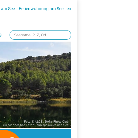
 am See
Ferienwohnung am See
en
e
Foto: © ALCE / Dollar Photo Club
 Du ein schönes See-Foto? Dann schicke es uns
hier!