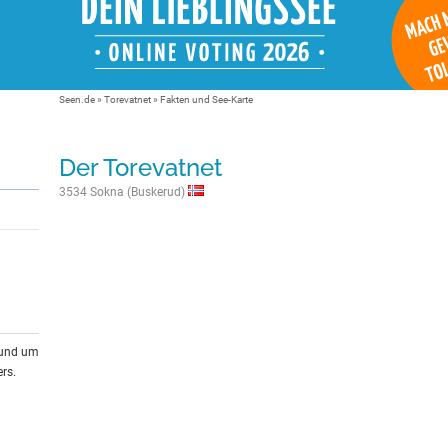
Seen.de
»
Torevatnet
» Fakten und See-Karte
Der Torevatnet
3534 Sokna (Buskerud)
rund um
rs.