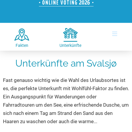
Hotels am See
Urlaub an der Küste
Radtouren am See
Finde Deinen See
Ferienwohnungen
Direkt am Wasser
Stand Up Paddeling
Seen in Deiner Nähe
Hausboote
Unterkünfte
Kitesurfen
≡
Seen in Deutschland
Camping am See
Hotels am See
Kanu- & Kajaktouren
Seen in Europa
Top-Hotels
Ferienwohnungen
Badeseen in Deutschland
Fakten
Unterkünfte
Strandbad-Verzeichnis
Top-Hotel Empfehlungen
Hausboote
Genuss pur
Unterkünfte am Svalsjø
Überwachte Badestellen
Familienhotels
Camping
Wellness am See
Hunde am See
Bike-Hotels
Aktiv-Urlaub
Gourmet-Urlaub
Fast genauso wichtig wie die Wahl des Urlaubsortes ist
Unsere See-Highlights
Wellness-Hotels
Kanu- & Kajak-Urlaub
Romantik Hotels
es, die perfekte Unterkunft mit Wohlfühl-Faktor zu finden.
Deutschlands schönste Seen
Biohotels
Wanderurlaub
Ein Ausgangspunkt für Wanderungen oder
Top Seen nach Bundesländern
Ausgefallenes
Bikeurlaub
Fahrradtouren um den See, eine erfrischende Dusche, um
sich nach einem Tag am Strand den Sand aus den
Top Seen nach Regionen
Häuser auf dem Wasser
Auszeit & Wellness
Haaren zu waschen oder auch die warme...
Deutschlands Lieblingsseen
Hundefreundliche Unterkünfte