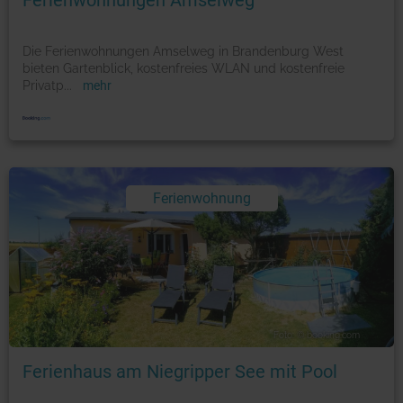
Ferienwohnungen Amselweg
Die Ferienwohnungen Amselweg in Brandenburg West
bieten Gartenblick, kostenfreies WLAN und kostenfreie
Privatp
...
mehr
Ferienwohnung
Foto: © booking.com
Ferienhaus am Niegripper See mit Pool