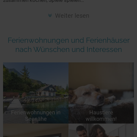
Seen in Europa
Glamping
Österreich
Weiter lesen
Schweiz
Frankreich
Ferienwohnungen und Ferienhäuser
Niederlande
nach Wünschen und Interessen
Schweden
Norwegen
alle Länder…
Ferienwohnungen in
Haustiere
Seenähe
willkommen!