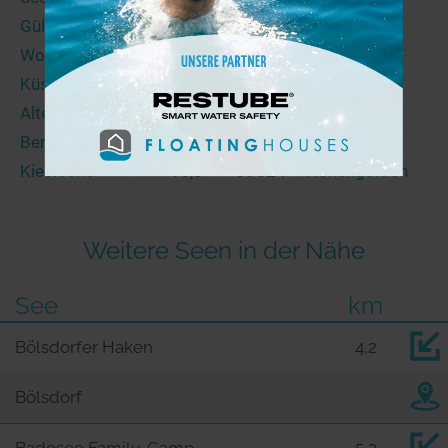
Güldensee
15,2
39291
Ihleburg
Woltersee
15,5
39291
Ihleburg
Küster-See
16,1
39517
Kehnert
Alte Elbe
16,3
39517
Bertingen
Bertingersee
16,6
39517
Kehnert
Kieslöcher
16,6
39524
Hohengöhren
Weitere Seen in der Nähe
See
km
Bölsdorfer Haken
4,2
Bölsdorf
Badesee Family-Camp-
5,2