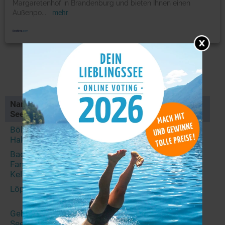
Margaretenhof in Brandenburg und bieten Ihnen einen
Außenpo
...
mehr
Seen in der Umgebung
Name des
Distanz
PLZ
Ort
Sees
/ km
Bölsdorfer
4,2
39517
Bölsdorf
Haken
Badesee
5,2
39517
Bittkau
Family-Camp-
Kellerwiehl
Löpsche
7,0
39524
Fischbeck
(Elbe)
Gehrensche
13,4
39291
Ihleburg
See