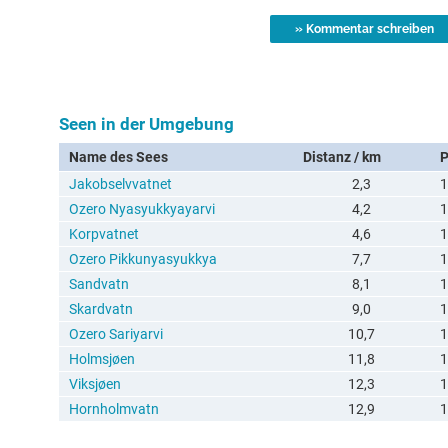
Seen in der Umgebung
Name des Sees
Distanz / km
Jakobselvvatnet
2,3
1
Ozero Nyasyukkyayarvi
4,2
1
Korpvatnet
4,6
1
Ozero Pikkunyasyukkya
7,7
1
Sandvatn
8,1
1
Skardvatn
9,0
1
Ozero Sariyarvi
10,7
1
Holmsjøen
11,8
1
Viksjøen
12,3
1
Hornholmvatn
12,9
1