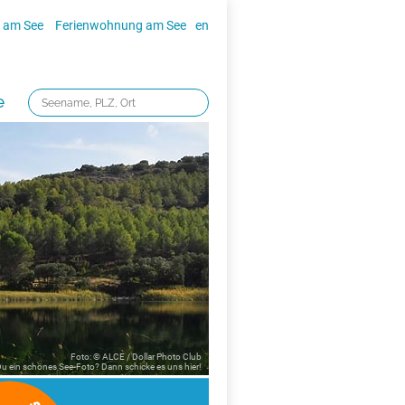
 am See
Ferienwohnung am See
en
e
Foto: © ALCE / Dollar Photo Club
 Du ein schönes See-Foto? Dann schicke es uns
hier!