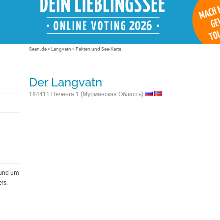
Seen.de
»
Langvatn
» Fakten und See-Karte
Der Langvatn
184411 Печенга 1 (Мурманская Область)
rund um
rs.