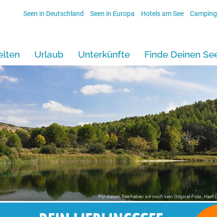
Seen in Deutschland
Seen in Europa
Hotels am See
Camping
lten
Urlaub
Unterkünfte
Finde Deinen Se
Für diesen See haben wir noch kein Original-Foto. Hast