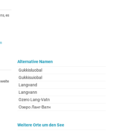
ns, es
en
Alternative Namen
Gukkisluobal
Gukkisuiobal
hweite
Langvand
Langvann
Ozero Lang-Vatn
Озеро Ланг-Ватн
Weitere Orte um den See