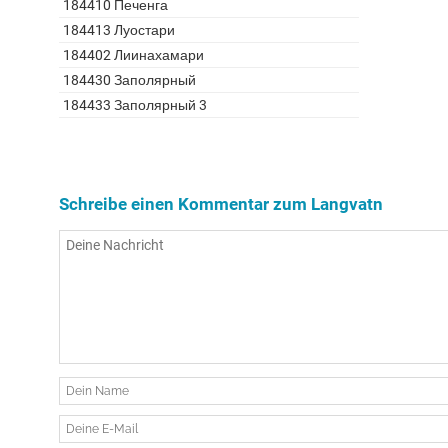
184410 Печенга
184413 Луостари
184402 Лиинахамари
184430 Заполярный
184433 Заполярный 3
Schreibe einen Kommentar zum Langvatn