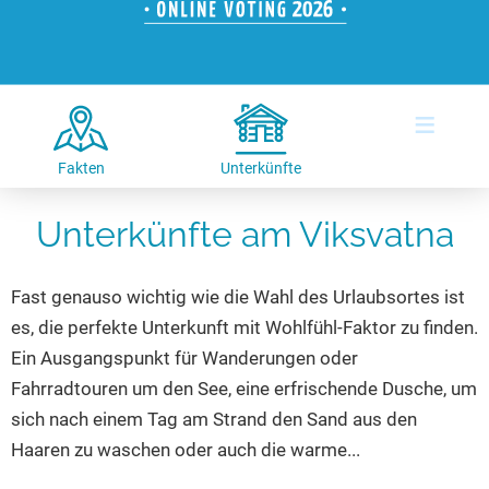
Hotels am See
Urlaub an der Küste
Radtouren am See
Finde Deinen See
Ferienwohnungen
Direkt am Wasser
Stand Up Paddeling
Seen in Deiner Nähe
Hausboote
Unterkünfte
Kitesurfen
≡
Seen in Deutschland
Camping am See
Hotels am See
Kanu- & Kajaktouren
Seen in Europa
Top-Hotels
Ferienwohnungen
Badeseen in Deutschland
Fakten
Unterkünfte
Strandbad-Verzeichnis
Top-Hotel Empfehlungen
Hausboote
Genuss pur
Unterkünfte am Viksvatna
Überwachte Badestellen
Familienhotels
Camping
Wellness am See
Hunde am See
Bike-Hotels
Aktiv-Urlaub
Gourmet-Urlaub
Fast genauso wichtig wie die Wahl des Urlaubsortes ist
Unsere See-Highlights
Wellness-Hotels
Kanu- & Kajak-Urlaub
Romantik Hotels
es, die perfekte Unterkunft mit Wohlfühl-Faktor zu finden.
Deutschlands schönste Seen
Biohotels
Wanderurlaub
Ein Ausgangspunkt für Wanderungen oder
Top Seen nach Bundesländern
Ausgefallenes
Bikeurlaub
Fahrradtouren um den See, eine erfrischende Dusche, um
sich nach einem Tag am Strand den Sand aus den
Top Seen nach Regionen
Häuser auf dem Wasser
Auszeit & Wellness
Haaren zu waschen oder auch die warme...
Deutschlands Lieblingsseen
Hundefreundliche Unterkünfte