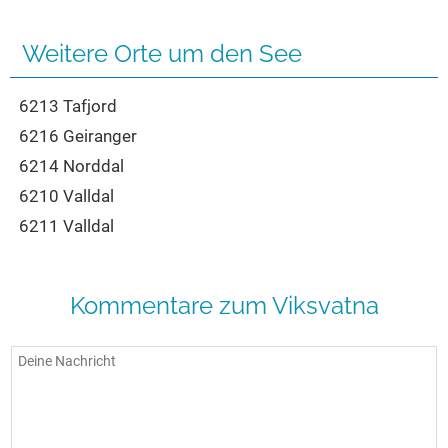
Seen in Europa
Glamping
Österreich
Weitere Orte um den See
Schweiz
6213 Tafjord
Frankreich
6216 Geiranger
Niederlande
6214 Norddal
Schweden
6210 Valldal
Norwegen
6211 Valldal
alle Länder…
Kommentare zum Viksvatna