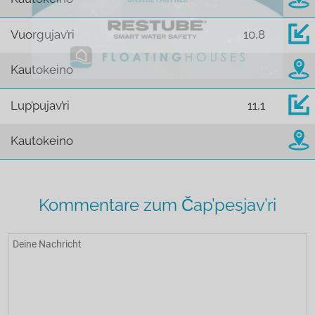
Vuorgujav’ri
10,8
Kautokeino
Lup’pujav’ri
11,1
Kautokeino
Kommentare zum Čap’pesjav’ri