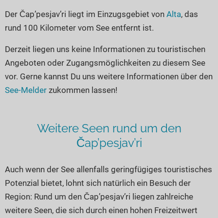
Seen in Europa
Glamping
Der Čap’pesjav’ri liegt im Einzugsgebiet von
Alta
, das
Österreich
rund 100 Kilometer vom See entfernt ist.
Schweiz
Derzeit liegen uns keine Informationen zu touristischen
Frankreich
Angeboten oder Zugangsmöglichkeiten zu diesem See
Niederlande
vor. Gerne kannst Du uns weitere Informationen über den
Schweden
See-Melder
zukommen lassen!
Norwegen
alle Länder…
Weitere Seen rund um den
Čap’pesjav’ri
Auch wenn der See allenfalls geringfügiges touristisches
Potenzial bietet, lohnt sich natürlich ein Besuch der
Region: Rund um den Čap’pesjav’ri liegen zahlreiche
weitere Seen, die sich durch einen hohen Freizeitwert