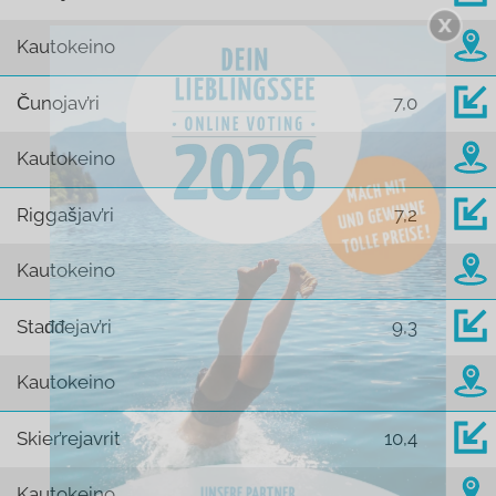
Kautokeino
Čunojav’ri
7,0
Kautokeino
Riggašjav’ri
7,2
Kautokeino
Stađđejav’ri
9,3
Kautokeino
Skier’rejavrit
10,4
Kautokeino