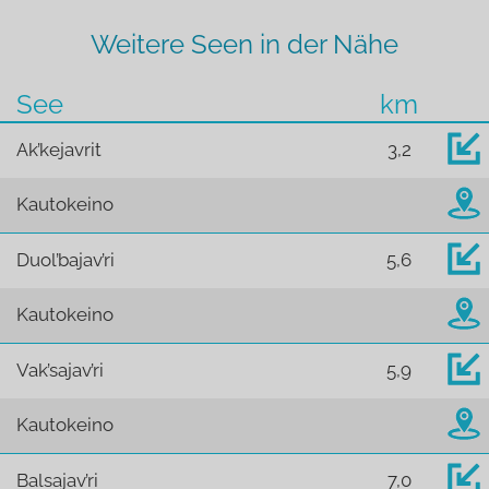
Weitere Seen in der Nähe
See
km
Ak’kejavrit
3,2
Kautokeino
Duol’bajav’ri
5,6
Kautokeino
Vak’sajav’ri
5,9
Kautokeino
Balsajav’ri
7,0