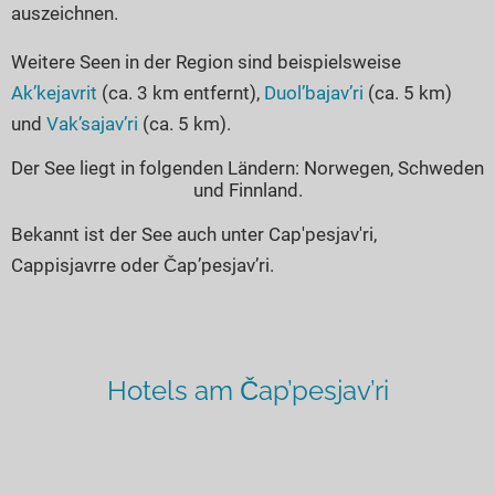
auszeichnen.
Weitere Seen in der Region sind beispielsweise
Ak’kejavrit
(ca. 3 km entfernt),
Duol’bajav’ri
(ca. 5 km)
und
Vak’sajav’ri
(ca. 5 km).
Der See liegt in folgenden Ländern: Norwegen, Schweden
und Finnland.
Bekannt ist der See auch unter Cap'pesjav'ri,
Cappisjavrre oder Čap’pesjav’ri.
Hotels am Čap’pesjav’ri