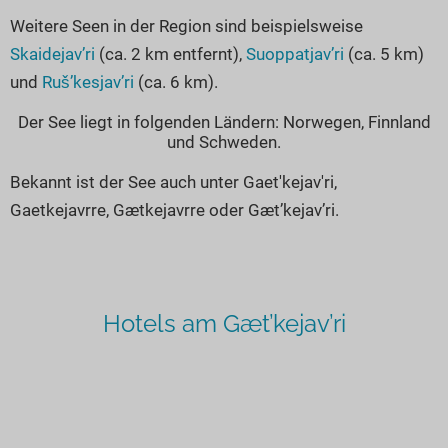
Weitere Seen in der Region sind beispielsweise
Skaidejav’ri
(ca. 2 km entfernt),
Suoppatjav’ri
(ca. 5 km)
und
Ruš’kesjav’ri
(ca. 6 km).
Der See liegt in folgenden Ländern: Norwegen, Finnland
und Schweden.
Bekannt ist der See auch unter Gaet'kejav'ri,
Gaetkejavrre, Gætkejavrre oder Gæt’kejav’ri.
Hotels am Gæt’kejav’ri