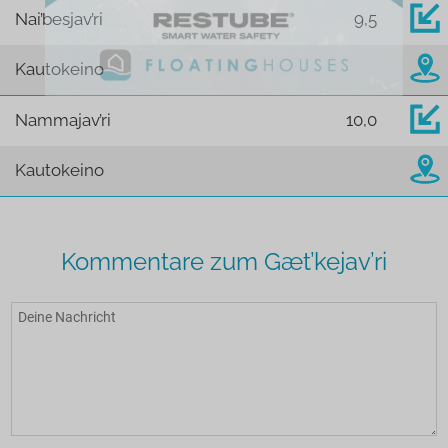
Nai’besjav’ri
9,5
Kautokeino
Nammajav’ri
10,0
Kautokeino
Kommentare zum Gæt’kejav’ri