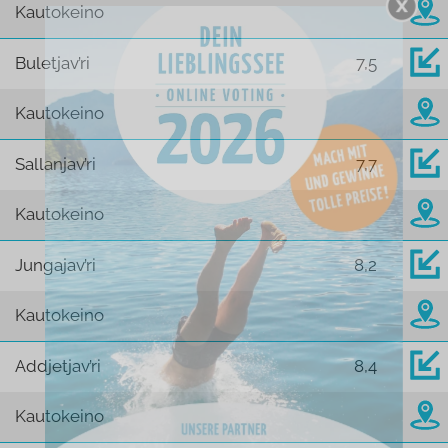
Kautokeino
Buletjav’ri
7,5
Kautokeino
Sallanjav’ri
7,7
Kautokeino
Jungajav’ri
8,2
Kautokeino
Addjetjav’ri
8,4
Kautokeino