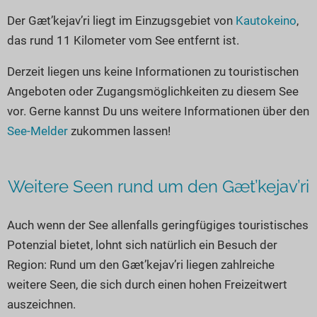
Seen in Europa
Glamping
Der Gæt’kejav’ri liegt im Einzugsgebiet von
Kautokeino
,
Österreich
das rund 11 Kilometer vom See entfernt ist.
Schweiz
Derzeit liegen uns keine Informationen zu touristischen
Frankreich
Angeboten oder Zugangsmöglichkeiten zu diesem See
Niederlande
vor. Gerne kannst Du uns weitere Informationen über den
Schweden
See-Melder
zukommen lassen!
Norwegen
alle Länder…
Weitere Seen rund um den Gæt’kejav’ri
Auch wenn der See allenfalls geringfügiges touristisches
Potenzial bietet, lohnt sich natürlich ein Besuch der
Region: Rund um den Gæt’kejav’ri liegen zahlreiche
weitere Seen, die sich durch einen hohen Freizeitwert
auszeichnen.