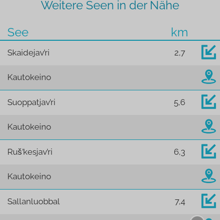
Weitere Seen in der Nähe
See
km
Skaidejav’ri
2,7
Kautokeino
Suoppatjav’ri
5,6
Kautokeino
Ruš’kesjav’ri
6,3
Kautokeino
Sallanluobbal
7,4