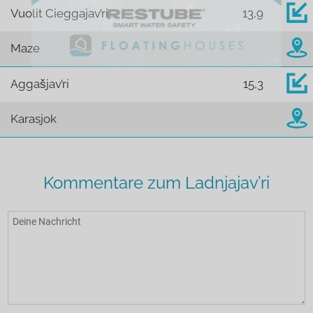
Vuolit Cieggajav’ri
13,9
Maze
Aggašjav’ri
15,3
Karasjok
Kommentare zum Ladnjajav’ri