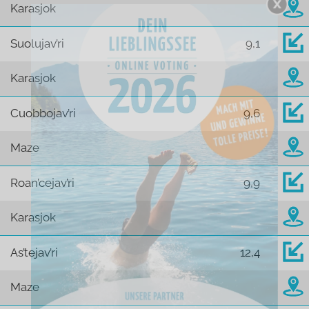
Karasjok
Suolujav’ri
9,1
Karasjok
Cuobbojav’ri
9,6
Maze
Roan’cejav’ri
9,9
Karasjok
As’tejav’ri
12,4
Maze