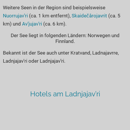
Weitere Seen in der Region sind beispielsweise
Nuorrujav’ri
(ca. 1 km entfernt),
Skaidečårojavrit
(ca. 5
km) und
Av’jujav’ri
(ca. 6 km).
Der See liegt in folgenden Ländern: Norwegen und
Finnland.
Bekannt ist der See auch unter Kratvand, Ladnajavrre,
Ladnjajav'ri oder Ladnjajav’ri.
Hotels am Ladnjajav’ri