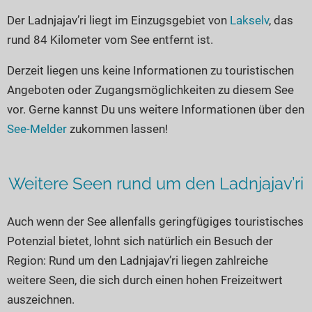
Seen in Europa
Glamping
Der Ladnjajav’ri liegt im Einzugsgebiet von
Lakselv
, das
Österreich
rund 84 Kilometer vom See entfernt ist.
Schweiz
Derzeit liegen uns keine Informationen zu touristischen
Frankreich
Angeboten oder Zugangsmöglichkeiten zu diesem See
Niederlande
vor. Gerne kannst Du uns weitere Informationen über den
Schweden
See-Melder
zukommen lassen!
Norwegen
alle Länder…
Weitere Seen rund um den Ladnjajav’ri
Auch wenn der See allenfalls geringfügiges touristisches
Potenzial bietet, lohnt sich natürlich ein Besuch der
Region: Rund um den Ladnjajav’ri liegen zahlreiche
weitere Seen, die sich durch einen hohen Freizeitwert
auszeichnen.