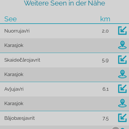
Weitere Seen in der Nähe
See
km
Nuorrujav’ri
2,0
Karasjok
Skaidečårojavrit
5,9
Karasjok
Av’jujav’ri
6,1
Karasjok
Båjobæsjavrit
7,5