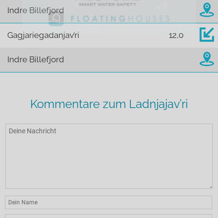
Indre Billefjord
Gagjariegadanjav’ri
12,0
Indre Billefjord
Kommentare zum Ladnjajav’ri