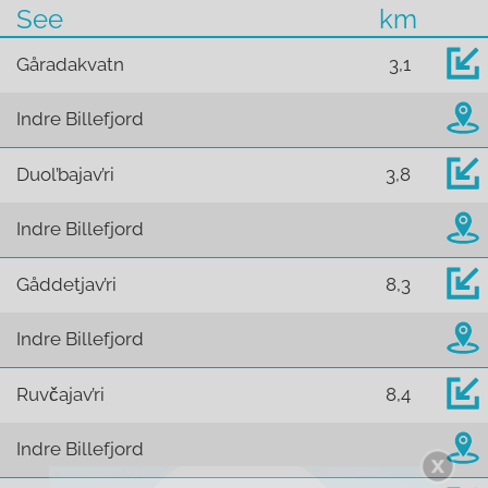
See
km
Gåradakvatn
3,1
Indre Billefjord
Duol’bajav’ri
3,8
Indre Billefjord
Gåddetjav’ri
8,3
Indre Billefjord
Ruvčajav’ri
8,4
Indre Billefjord