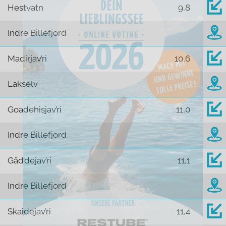
Hestvatn
9,8
Indre Billefjord
Madirjav’ri
10,6
Lakselv
Goadehisjav’ri
11,0
Indre Billefjord
Gåd’dejav’ri
11,1
Indre Billefjord
Skaidejav’ri
11,4