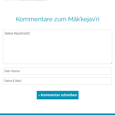
Kommentare zum Måk’kejav’ri