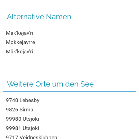
Seen in Europa
Glamping
Österreich
Alternative Namen
Schweiz
Mak'kejav'ri
Frankreich
Mokkejavrre
Niederlande
Måk’kejav’ri
Schweden
Norwegen
alle Länder…
Weitere Orte um den See
9740 Lebesby
9826 Sirma
99980 Utsjoki
99981 Utsjoki
9717 Veidnesklubben