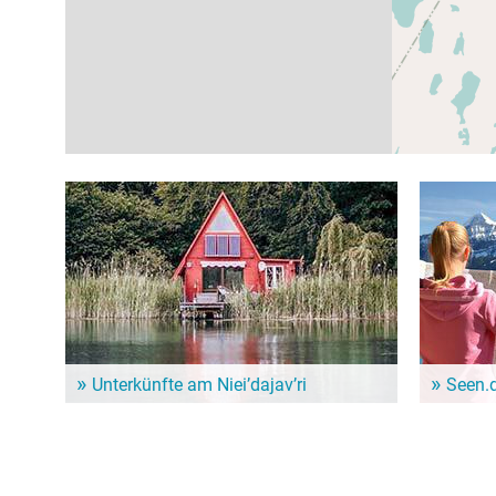
Unterkünfte am Niei’dajav’ri
Seen.
Dem Alltag entfliehen und ein paar entspannte Tage
Im Seen.de
genießen? Hier gibt es schöne Unterkünfte in der
besonders 
Nähe vom Niei’dajav’ri!
Freizeitint
Hundebesit