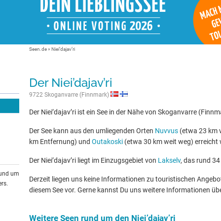
Seen.de
»
Niei’dajav’ri
Der Niei’dajav’ri
9722 Skoganvarre (Finnmark)
Der Niei’dajav’ri ist ein See in der Nähe von Skoganvarre (Finnm
Der See kann aus den umliegenden Orten
Nuvvus
(etwa 23 km v
km Entfernung) und
Outakoski
(etwa 30 km weit weg) erreicht
Der Niei’dajav’ri liegt im Einzugsgebiet von
Lakselv
, das rund 34
rund um
Derzeit liegen uns keine Informationen zu touristischen Ange
rs.
diesem See vor. Gerne kannst Du uns weitere Informationen üb
Weitere Seen rund um den Niei’dajav’ri