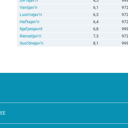
Div’rejav’ri
4,5
99
Vanšjav’ri
6,1
97
Luon’cejav’ri
6,3
97
Hal’kajav’ri
6,4
97
Njal’pesjavrit
6,8
99
Rievsatjav’ri
7,3
97
Suoi’dnejav’ri
8,1
99
SEE