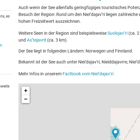
Auch wenn der See allenfalls geringfügiges touristisches Potenzia
Besuch der Region: Rund um den Niei’dajav’ri liegen zahlreiche 
ns, es
hohen Freizeitwert auszeichnen.
Weitere Seen in der Region sind beispielsweise
Suolojav’ri
(ca. 2
und
As’tejavrit
(ca. 3 km).
en
Der See liegt in folgenden Ländern: Norwegen und Finnland.
Bekannt ist der See auch unter Niei'dajav'ri, Nieiddajavrre, Niei’
Mehr Infos in unserem
Factbook vom Niei’dajav’ri
hweite
+
−