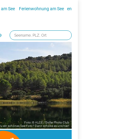
 am See
Ferienwohnung am See
en
e
Foto: © ALCE / Dollar Photo Club
 Du ein schönes See-Foto? Dann schicke es uns
hier!