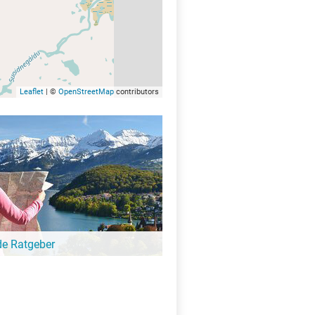
Leaflet
| ©
OpenStreetMap
contributors
de Ratgeber
-Ratgeber schreibt unsere Redaktion über
schöne Orte für Familien, für
eressierte, Strandbad-Junkies,
zer und alle anderen Seeinteressierten.