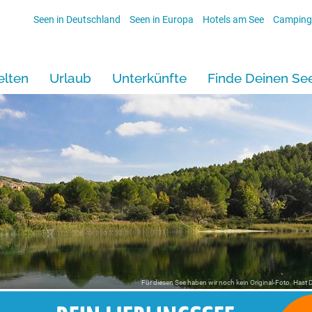
Seen in Deutschland
Seen in Europa
Hotels am See
Camping
lten
Urlaub
Unterkünfte
Finde Deinen Se
i
Für diesen See haben wir noch kein Original-Foto. Hast