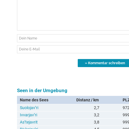
Seen in der Umgebung
Name des Sees
Distanz / km
PL
Suolojav’ri
2,7
97
Ivvarjav’ri
3,2
99
As’tejavrit
3,8
99