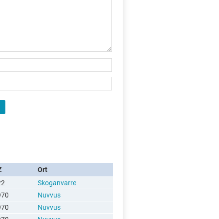
Z
Ort
22
Skoganvarre
970
Nuvvus
970
Nuvvus