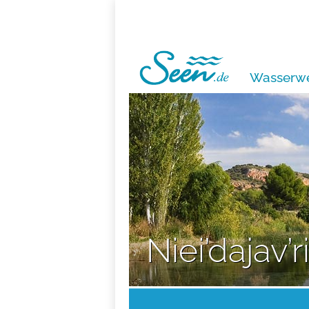
Wasserwe
Niei’dajav’r