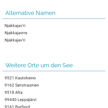
Seen in Europa
Glamping
Österreich
Alternative Namen
Schweiz
Njakkajav'ri
Frankreich
Njakkajavrre
Niederlande
Njakkajav’ri
Schweden
Norwegen
alle Länder…
Weitere Orte um den See
9521 Kautokeino
9162 Sørstraumen
9518 Alta
99440 Leppäjärvi
9161 Burfjord