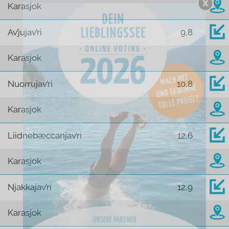
Karasjok
Av’jujav’ri
9,8
Karasjok
Nuorrujav’ri
10,8
Karasjok
Liidnebæccanjav’ri
12,6
Karasjok
Njakkajav’ri
12,9
Karasjok