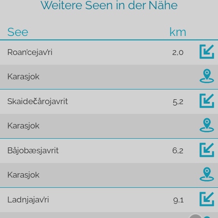
Weitere Seen in der Nähe
See
km
Roan’cejav’ri
2,0
Karasjok
Skaidečårojavrit
5,2
Karasjok
Båjobæsjavrit
6,2
Karasjok
Ladnjajav’ri
9,1