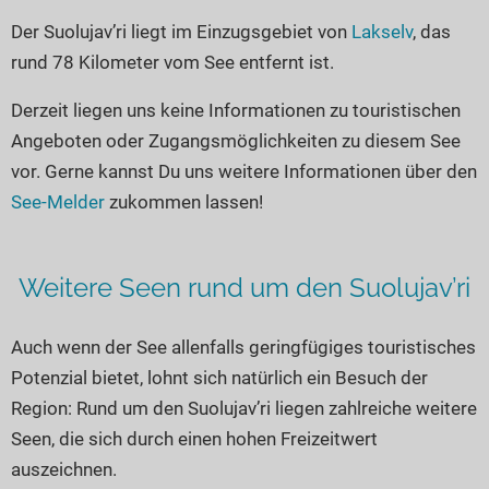
Seen in Europa
Glamping
Der Suolujav’ri liegt im Einzugsgebiet von
Lakselv
, das
Österreich
rund 78 Kilometer vom See entfernt ist.
Schweiz
Derzeit liegen uns keine Informationen zu touristischen
Frankreich
Angeboten oder Zugangsmöglichkeiten zu diesem See
Niederlande
vor. Gerne kannst Du uns weitere Informationen über den
Schweden
See-Melder
zukommen lassen!
Norwegen
alle Länder…
Weitere Seen rund um den Suolujav’ri
Auch wenn der See allenfalls geringfügiges touristisches
Potenzial bietet, lohnt sich natürlich ein Besuch der
Region: Rund um den Suolujav’ri liegen zahlreiche weitere
Seen, die sich durch einen hohen Freizeitwert
auszeichnen.