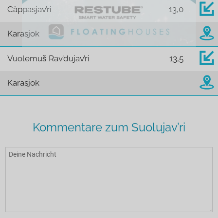
Cåppasjav’ri
13,0
Karasjok
Vuolemuš Rav’dujav’ri
13,5
Karasjok
Kommentare zum Suolujav’ri