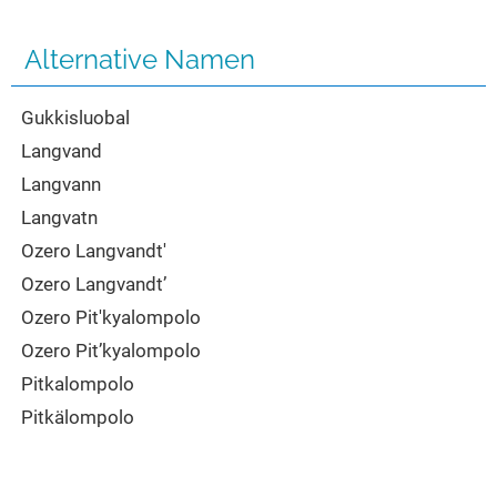
Seen in Europa
Glamping
Österreich
Alternative Namen
Schweiz
Gukkisluobal
Frankreich
Langvand
Niederlande
Langvann
Schweden
Langvatn
Norwegen
Ozero Langvandt'
alle Länder…
Ozero Langvandt’
Ozero Pit'kyalompolo
Ozero Pit’kyalompolo
Pitkalompolo
Pitkälompolo