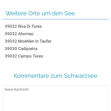
Seen in Europa
Glamping
Österreich
Weitere Orte um den See
Schweiz
39032 Riva Di Tures
Frankreich
39032 Ahornac
Niederlande
39032 Moehlen In Taufer
Schweden
39030 Cadipietra
Norwegen
39032 Campo Tures
alle Länder…
Kommentare zum Schwarzsee