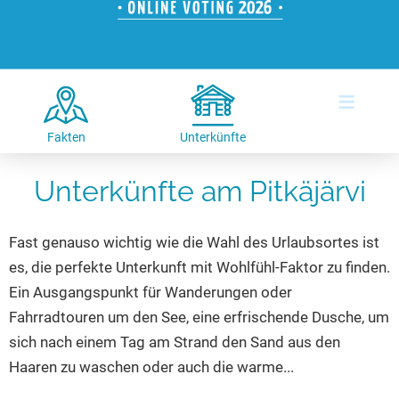
Hotels am See
Urlaub an der Küste
Radtouren am See
Finde Deinen See
Ferienwohnungen
Direkt am Wasser
Stand Up Paddeling
Seen in Deiner Nähe
Hausboote
Unterkünfte
Kitesurfen
≡
Seen in Deutschland
Camping am See
Hotels am See
Kanu- & Kajaktouren
Seen in Europa
Top-Hotels
Ferienwohnungen
Badeseen in Deutschland
Fakten
Unterkünfte
Strandbad-Verzeichnis
Top-Hotel Empfehlungen
Hausboote
Genuss pur
Unterkünfte am Pitkäjärvi
Überwachte Badestellen
Familienhotels
Camping
Wellness am See
Hunde am See
Bike-Hotels
Aktiv-Urlaub
Gourmet-Urlaub
Fast genauso wichtig wie die Wahl des Urlaubsortes ist
Unsere See-Highlights
Wellness-Hotels
Kanu- & Kajak-Urlaub
Romantik Hotels
es, die perfekte Unterkunft mit Wohlfühl-Faktor zu finden.
Deutschlands schönste Seen
Biohotels
Wanderurlaub
Ein Ausgangspunkt für Wanderungen oder
Top Seen nach Bundesländern
Ausgefallenes
Bikeurlaub
Fahrradtouren um den See, eine erfrischende Dusche, um
sich nach einem Tag am Strand den Sand aus den
Top Seen nach Regionen
Häuser auf dem Wasser
Auszeit & Wellness
Haaren zu waschen oder auch die warme...
Deutschlands Lieblingsseen
Hundefreundliche Unterkünfte