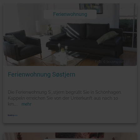
Ferienwohnung
Foto: © booking.com
Ferienwohnung Søstjern
Die Ferienwohnung S_stjern begrüßt Sie in Schönhagen.
Kappeln erreichen Sie von der Unterkunft aus nach 10
km.
...
mehr