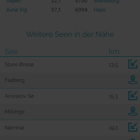
Vejlen
32,1
5700
Svendborg
Avnø Vig
37,1
6094
Hejls
Weitere Seen in der Nähe
See
km
Store Øresø
13,5
Faaborg
Arreskov Sø
15,3
Millinge
Nørresø
19,1