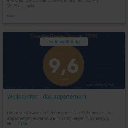
erreichen Sie von der Unterkunft aus nach 10 km.
WLAN
...
mehr
Ferienwohnung
Foto: © booking.com
Wellenreiter - das appartement
Die beste Auswahl in Schönhagen. Das Wellenreiter - das
appartement erwartet Sie in Schönhagen in Schleswig-
Ho
...
mehr