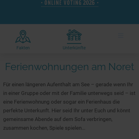
Hotels am See
Urlaub an der Küste
Radtouren am See
Finde Deinen See
Ferienwohnungen
Direkt am Wasser
Stand Up Paddeling
Seen in Deiner Nähe
Hausboote
Unterkünfte
Kitesurfen
≡
Seen in Deutschland
Camping am See
Hotels am See
Kanu- & Kajaktouren
Seen in Europa
Top-Hotels
Ferienwohnungen
Badeseen in Deutschland
Fakten
Unterkünfte
Strandbad-Verzeichnis
Top-Hotel Empfehlungen
Hausboote
Genuss pur
Ferienwohnungen am Noret
Überwachte Badestellen
Familienhotels
Camping
Wellness am See
Hunde am See
Bike-Hotels
Aktiv-Urlaub
Gourmet-Urlaub
Für einen längeren Aufenthalt am See – gerade wenn Ihr
Unsere See-Highlights
Wellness-Hotels
Kanu- & Kajak-Urlaub
Romantik Hotels
in einer Gruppe oder mit der Familie unterwegs seid – ist
Deutschlands schönste Seen
Biohotels
Wanderurlaub
eine Ferienwohnung oder sogar ein Ferienhaus die
Top Seen nach Bundesländern
Ausgefallenes
Bikeurlaub
perfekte Unterkunft. Hier seid Ihr unter Euch und könnt
gemeinsame Abende auf dem Sofa verbringen,
Top Seen nach Regionen
Häuser auf dem Wasser
Auszeit & Wellness
zusammen kochen, Spiele spielen...
Deutschlands Lieblingsseen
Hundefreundliche Unterkünfte