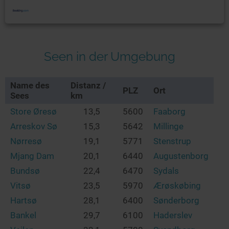
Seen in der Umgebung
Name des
Distanz /
PLZ
Ort
Sees
km
Store Øresø
13,5
5600
Faaborg
Arreskov Sø
15,3
5642
Millinge
Nørresø
19,1
5771
Stenstrup
Mjang Dam
20,1
6440
Augustenborg
Bundsø
22,4
6470
Sydals
Vitsø
23,5
5970
Ærøskøbing
Hartsø
28,1
6400
Sønderborg
Bankel
29,7
6100
Haderslev