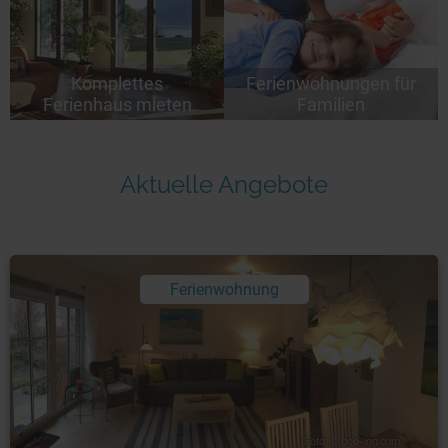
Komplettes
Ferienwohnungen für
Ferienhaus mieten
Familien
Aktuelle Angebote
Ferienwohnung
Foto: © booking.com