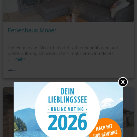
Foto: © booking.com
Ferienhaus Moser
Das Ferienhaus Moser befindet sich in Schönhagen und
bietet Grillmöglichkeiten. Die klimatisierte Unterkunft
l
...
mehr
Ferienwohnung