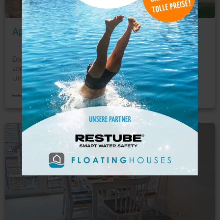
Foto: © booking.com
Apartment 3
Das Apartment-3 ist ein Ferienhaus in Schönhagen, 41 km
von Flensburg entfernt. Kiel erreichen Sie von der
Unt
...
mehr
Ferienwohnung
Foto: © booking.com