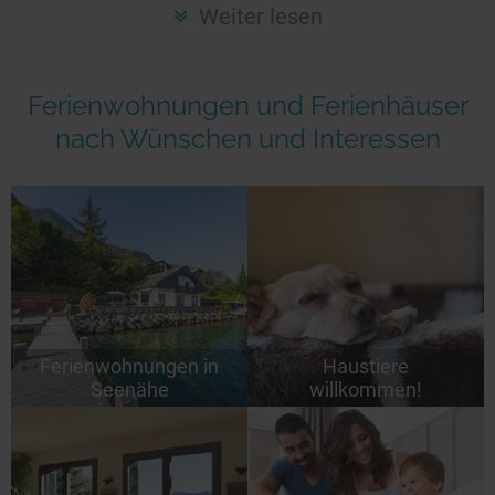
Seen in Europa
Glamping
Weiter lesen
Österreich
Schweiz
Ferienwohnungen und Ferienhäuser
Frankreich
nach Wünschen und Interessen
Niederlande
Schweden
Norwegen
alle Länder…
Ferienwohnungen in
Haustiere
Seenähe
willkommen!