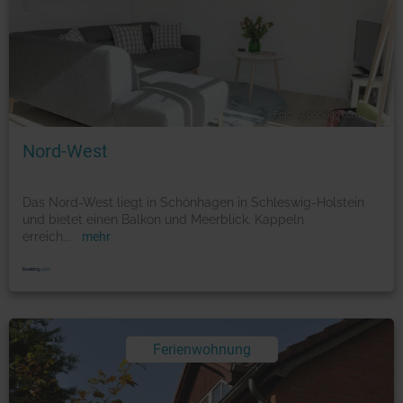
Foto: © booking.com
Nord-West
Das Nord-West liegt in Schönhagen in Schleswig-Holstein
und bietet einen Balkon und Meerblick. Kappeln
erreich
...
mehr
Ferienwohnung