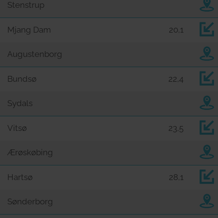
Stenstrup
Mjang Dam
20,1
Augustenborg
Bundsø
22,4
Sydals
Vitsø
23,5
Ærøskøbing
Hartsø
28,1
Sønderborg