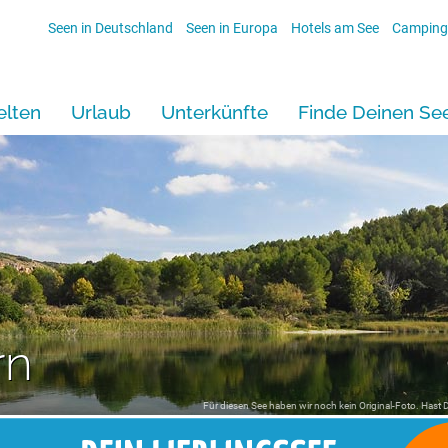
Seen in Deutschland
Seen in Europa
Hotels am See
Camping
lten
Urlaub
Unterkünfte
Finde Deinen Se
rn
Für diesen See haben wir noch kein Original-Foto. Hast