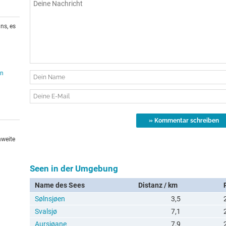
ns, es
en
hweite
Seen in der Umgebung
Name des Sees
Distanz / km
Sølnsjøen
3,5
Svalsjø
7,1
Aursjøane
7,9