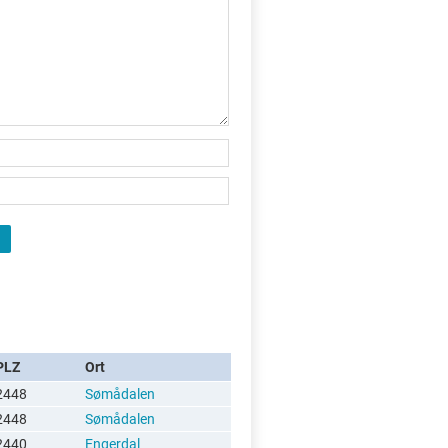
X
PLZ
Ort
2448
Sømådalen
2448
Sømådalen
2440
Engerdal