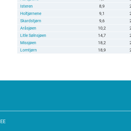
Isteren
8,9
Holtjørnene
9,1
Skardstjørn
9,6
Aråsjøen
10,2
Litle Sølnsjøen
14,7
Missjøen
18,2
Lomtjørn
18,9
SEE