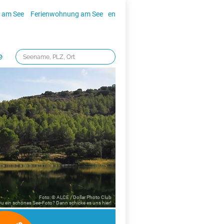
 am See
Ferienwohnung am See
en
e
Foto: © ALCE / Dollar Photo Club
 Du ein schönes See-Foto? Dann schicke es uns
hier!