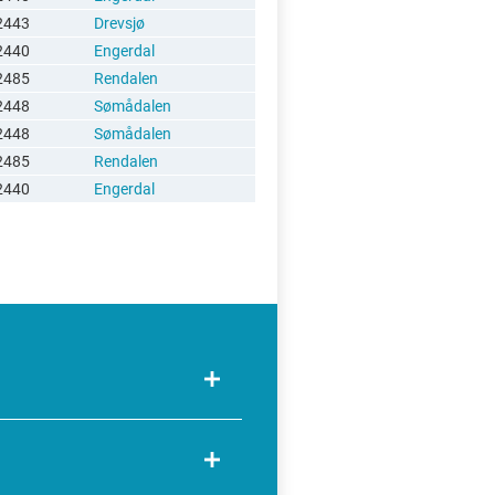
2443
Drevsjø
2440
Engerdal
2485
Rendalen
2448
Sømådalen
2448
Sømådalen
2485
Rendalen
2440
Engerdal