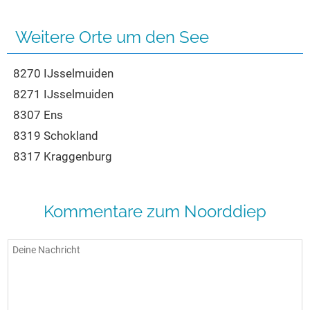
Seen in Europa
Glamping
Österreich
Weitere Orte um den See
Schweiz
8270 IJsselmuiden
Frankreich
8271 IJsselmuiden
Niederlande
8307 Ens
Schweden
8319 Schokland
Norwegen
8317 Kraggenburg
alle Länder…
Kommentare zum Noorddiep