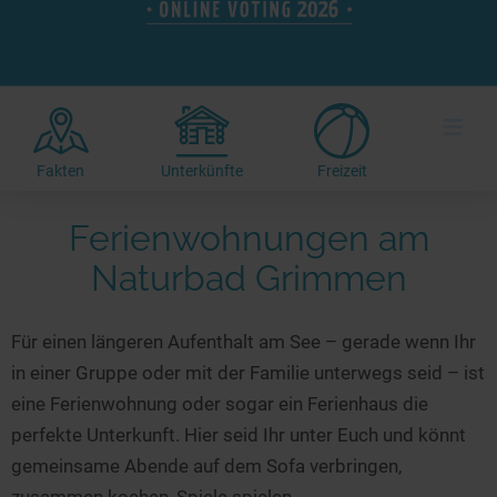
Hotels am See
Urlaub an der Küste
Radtouren am See
Finde Deinen See
Ferienwohnungen
Direkt am Wasser
Stand Up Paddeling
Seen in Deiner Nähe
Hausboote
Unterkünfte
Kitesurfen
≡
Seen in Deutschland
Camping am See
Hotels am See
Kanu- & Kajaktouren
Seen in Europa
Top-Hotels
Ferienwohnungen
Badeseen in Deutschland
Fakten
Unterkünfte
Freizeit
Strandbad-Verzeichnis
Top-Hotel Empfehlungen
Hausboote
Genuss pur
Ferienwohnungen am
Überwachte Badestellen
Familienhotels
Camping
Wellness am See
Naturbad Grimmen
Hunde am See
Bike-Hotels
Aktiv-Urlaub
Gourmet-Urlaub
Unsere See-Highlights
Wellness-Hotels
Kanu- & Kajak-Urlaub
Romantik Hotels
Für einen längeren Aufenthalt am See – gerade wenn Ihr
Deutschlands schönste Seen
Biohotels
Wanderurlaub
in einer Gruppe oder mit der Familie unterwegs seid – ist
Top Seen nach Bundesländern
Ausgefallenes
Bikeurlaub
eine Ferienwohnung oder sogar ein Ferienhaus die
Top Seen nach Regionen
Häuser auf dem Wasser
Auszeit & Wellness
perfekte Unterkunft. Hier seid Ihr unter Euch und könnt
Deutschlands Lieblingsseen
gemeinsame Abende auf dem Sofa verbringen,
Hundefreundliche Unterkünfte
zusammen kochen, Spiele spielen...