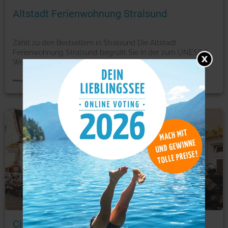
Altstadt Ferienwohnung Stralsund
Zählt zu den Bestsellern in Stralsund Die Altstadt
Ferienwohnung Stralsund begrüßt Sie in der zum UNESCO-
Welt
...
mehr
Ferienwohnung
Foto: © booking.com
City Apartments Altstadt Stralsund