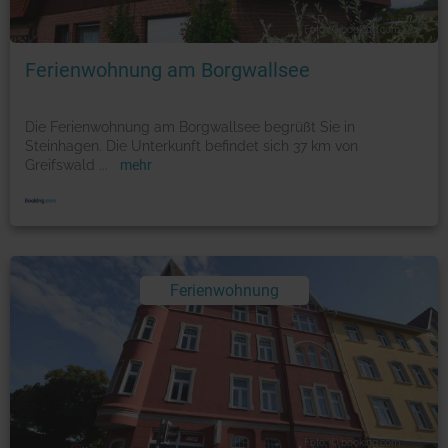
Foto: © booking.com
Ferienwohnung am Borgwallsee
Die Ferienwohnung am Borgwallsee begrüßt Sie in
Steinhagen. Die Unterkunft befindet sich 37 km von
Greifswald
...
mehr
Ferienwohnung
Foto: © booking.com