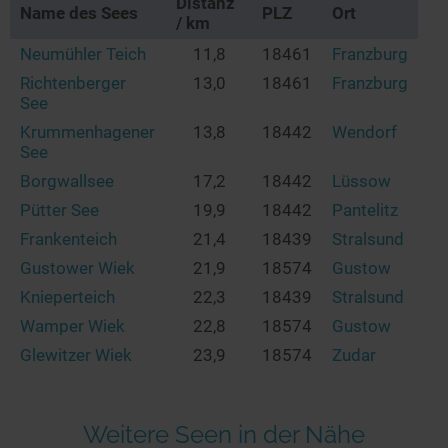
Distanz
Name des Sees
PLZ
Ort
/ km
Neumühler Teich
11,8
18461
Franzburg
Richtenberger
13,0
18461
Franzburg
See
Krummenhagener
13,8
18442
Wendorf
See
Borgwallsee
17,2
18442
Lüssow
Pütter See
19,9
18442
Pantelitz
Frankenteich
21,4
18439
Stralsund
Gustower Wiek
21,9
18574
Gustow
Knieperteich
22,3
18439
Stralsund
Wamper Wiek
22,8
18574
Gustow
Glewitzer Wiek
23,9
18574
Zudar
Weitere Seen in der Nähe