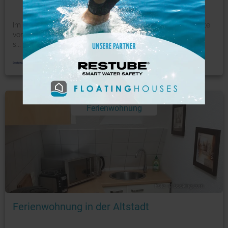
Im Herzen der Stralsunder Altstadt und nur wenige Schritte
vom Neuen Markt sowie dem Hafen entfernt befinden
s
...
mehr
Ferienwohnung
Foto: © booking.com
Ferienwohnung in der Altstadt