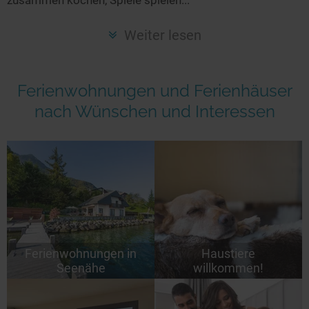
Seen in Europa
Glamping
Österreich
Weiter lesen
Schweiz
Frankreich
Ferienwohnungen und Ferienhäuser
Niederlande
nach Wünschen und Interessen
Schweden
Norwegen
alle Länder…
Ferienwohnungen in
Haustiere
Seenähe
willkommen!