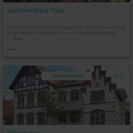
Apartmenthaus Tonja
Das im Herzen von Stralsund gelegene Apartmenthaus Tonja
bietet moderne Apartments, nur 10 Gehminuten von der
...
mehr
Ferienwohnung
Foto: © booking.com