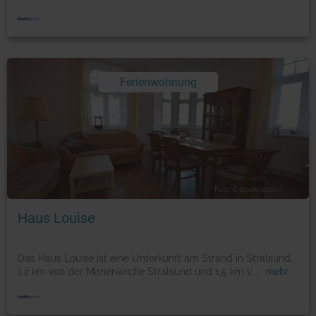
Ferienwohnung
Foto: © booking.com
Haus Louise
Das Haus Louise ist eine Unterkunft am Strand in Stralsund,
1,2 km von der Marienkirche Stralsund und 1,5 km v
...
mehr