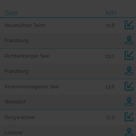
See
km
Neumühler Teich
11,8
Franzburg
Richtenberger See
13,0
Franzburg
Krummenhagener See
13,8
Wendorf
Borgwallsee
17,2
Lüssow