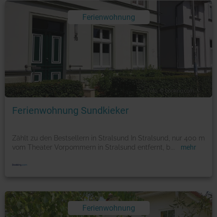
Ferienwohnung
Foto: © booking.com
Ferienwohnung Sundkieker
Zählt zu den Bestsellern in Stralsund In Stralsund, nur 400 m
vom Theater Vorpommern in Stralsund entfernt, b
...
mehr
Ferienwohnung