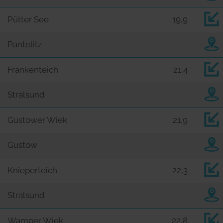
Pütter See
19,9
Pantelitz
Frankenteich
21,4
Stralsund
Gustower Wiek
21,9
Gustow
Knieperteich
22,3
Stralsund
Wamper Wiek
22,8