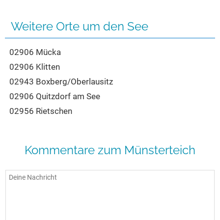
Seen in Europa
Glamping
Österreich
Weitere Orte um den See
Schweiz
02906 Mücka
Frankreich
02906 Klitten
Niederlande
02943 Boxberg/Oberlausitz
Schweden
02906 Quitzdorf am See
Norwegen
02956 Rietschen
alle Länder…
Kommentare zum Münsterteich