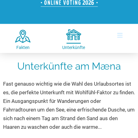
Hotels am See
Urlaub an der Küste
Radtouren am See
Finde Deinen See
Ferienwohnungen
Direkt am Wasser
Stand Up Paddeling
Seen in Deiner Nähe
Hausboote
Unterkünfte
Kitesurfen
≡
Seen in Deutschland
Camping am See
Hotels am See
Kanu- & Kajaktouren
Seen in Europa
Top-Hotels
Ferienwohnungen
Badeseen in Deutschland
Fakten
Unterkünfte
Strandbad-Verzeichnis
Top-Hotel Empfehlungen
Hausboote
Genuss pur
Unterkünfte am Mæna
Überwachte Badestellen
Familienhotels
Camping
Wellness am See
Hunde am See
Bike-Hotels
Aktiv-Urlaub
Gourmet-Urlaub
Fast genauso wichtig wie die Wahl des Urlaubsortes ist
Unsere See-Highlights
Wellness-Hotels
Kanu- & Kajak-Urlaub
Romantik Hotels
es, die perfekte Unterkunft mit Wohlfühl-Faktor zu finden.
Deutschlands schönste Seen
Biohotels
Wanderurlaub
Ein Ausgangspunkt für Wanderungen oder
Top Seen nach Bundesländern
Ausgefallenes
Bikeurlaub
Fahrradtouren um den See, eine erfrischende Dusche, um
sich nach einem Tag am Strand den Sand aus den
Top Seen nach Regionen
Häuser auf dem Wasser
Auszeit & Wellness
Haaren zu waschen oder auch die warme...
Deutschlands Lieblingsseen
Hundefreundliche Unterkünfte