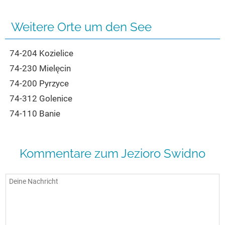
Seen in Europa
Glamping
Österreich
Weitere Orte um den See
Schweiz
74-204 Kozielice
Frankreich
74-230 Mielęcin
Niederlande
74-200 Pyrzyce
Schweden
74-312 Golenice
Norwegen
74-110 Banie
alle Länder…
Kommentare zum Jezioro Swidno