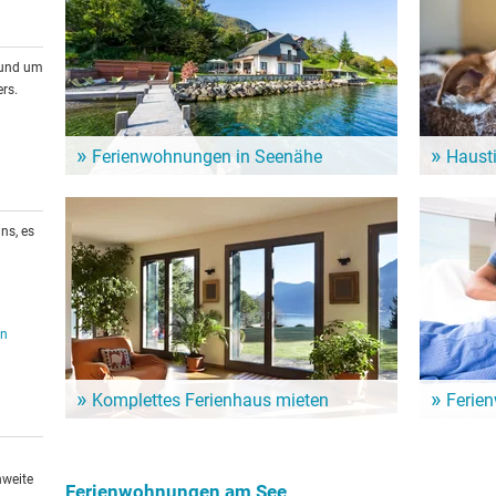
rund um
rs.
Ferienwohnungen in Seenähe
Haust
Zahlreiche Ferienwohnungen und Ferienhäuser am
Auch Vierb
See sind eine günstige Alternative für den nächsten
haben. Es 
See-Urlaub.
denen auch
ns, es
en
Komplettes Ferienhaus mieten
Ferie
Ein ganzes Haus nur für sich allein. Hier mietet man
Ein Urlaub
gleich die ganze Unterkunft für den See-Urlaub - und
Günstige 
ist ungestört.
häuser für
hweite
Ferienwohnungen am See