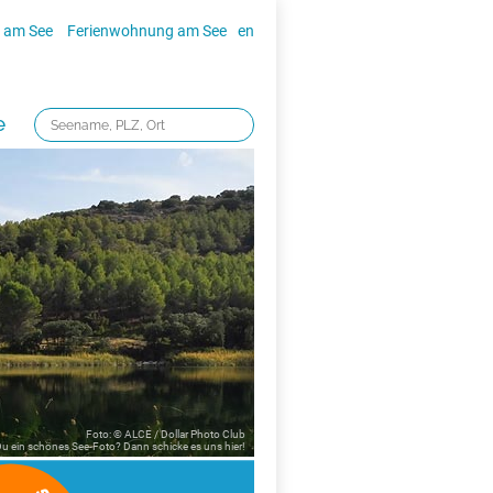
 am See
Ferienwohnung am See
en
e
Foto: © ALCE / Dollar Photo Club
 Du ein schönes See-Foto? Dann schicke es uns
hier!