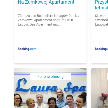
Na Zamkowej Apartament
Przys
letni
Zählt zu den Bestsellern in Łagów Das Na
Sie wohn
Zamkowej Apartament begrüßt Sie in
Świebodz
Łagów. Das Apartment mit...
Łagówek 
Ferienwohnung