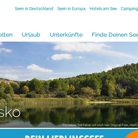
Seen in Deutschland
Seen in Europa
Hotels am See
Camping
lten
Urlaub
Unterkünfte
Finde Deinen Se
sko
Für diesen See haben wir noch kein Original-Foto. Hast