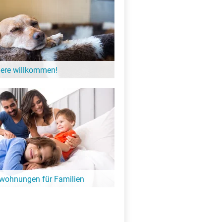
iere willkommen!
einer möchten gerne einmal Urlaub
gibt zahlreiche Unterkünfte am See in
 der Hund willkommen ist.
nwohnungen für Familien
 mit der ganzen Familie geplant?
und schöne Ferienwohnungen- und
 die ganze Familie am See.