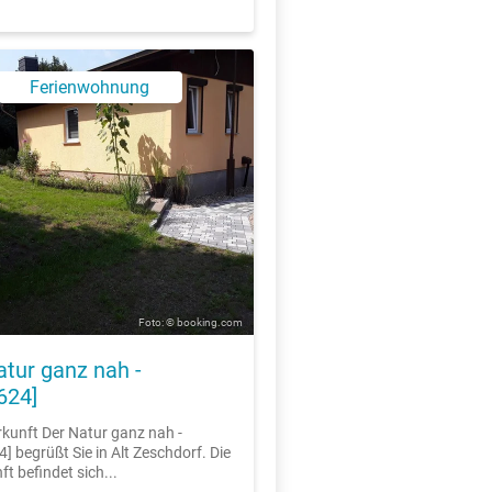
Ferienwohnung
X
Foto: © booking.com
atur ganz nah -
624]
rkunft Der Natur ganz nah -
] begrüßt Sie in Alt Zeschdorf. Die
t befindet sich...