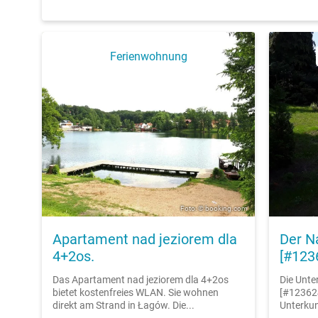
Ferienwohnung
Foto: © booking.com
Apartament nad jeziorem dla
Der N
4+2os.
[#123
Das Apartament nad jeziorem dla 4+2os
Die Unte
bietet kostenfreies WLAN. Sie wohnen
[#123624
direkt am Strand in Łagów. Die...
Unterkunf