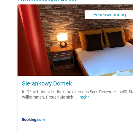
Ferienwohnung
Sielankowy Domek
In Ośno Lubuskie, direkt am Ufer des Sees Reczynek, heißt 
willkommen. Freuen Sie sich
...
mehr