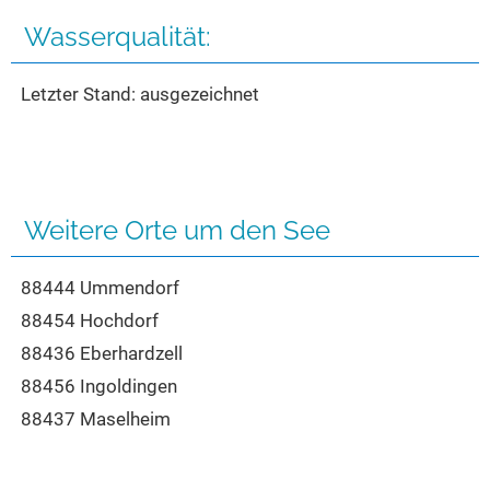
Seen in Europa
Glamping
Wasserqualität:
Österreich
Schweiz
Letzter Stand: ausgezeichnet
Frankreich
Niederlande
Schweden
Weitere Orte um den See
Norwegen
alle Länder…
88444 Ummendorf
88454 Hochdorf
88436 Eberhardzell
88456 Ingoldingen
88437 Maselheim