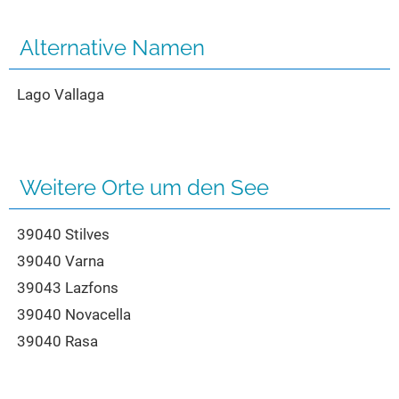
Seen in Europa
Glamping
Österreich
Alternative Namen
Schweiz
Lago Vallaga
Frankreich
Niederlande
Schweden
Weitere Orte um den See
Norwegen
alle Länder…
39040 Stilves
39040 Varna
39043 Lazfons
39040 Novacella
39040 Rasa