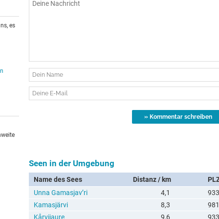
ns, es
en
hweite
Seen in der Umgebung
Name des Sees
Distanz / km
PL
Unna Gamasjav’ri
4,1
93
Kamasjärvi
8,3
981
Kårvijaure
9,6
93