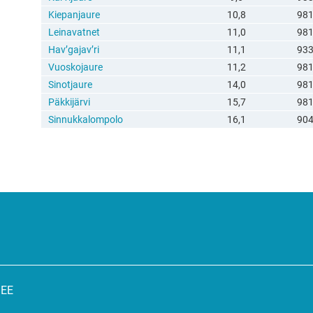
Kiepanjaure
10,8
981
Leinavatnet
11,0
981
Hav’gajav’ri
11,1
93
Vuoskojaure
11,2
981
Sinotjaure
14,0
981
Päkkijärvi
15,7
981
Sinnukkalompolo
16,1
90
SEE