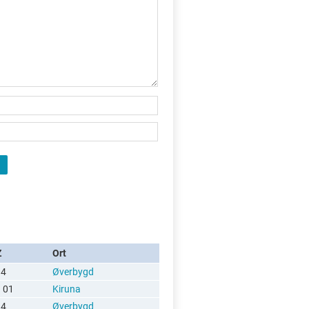
X
Z
Ort
34
Øverbygd
 01
Kiruna
34
Øverbygd