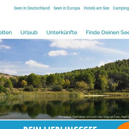
Seen in Deutschland
Seen in Europa
Hotels am See
Camping
lten
Urlaub
Unterkünfte
Finde Deinen Se
Für diesen See haben wir noch kein Original-Foto. Hast