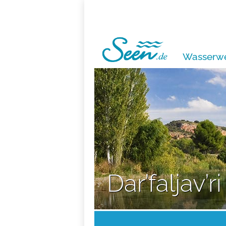
Wasserwe
Dar’faljav’ri