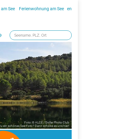
 am See
Ferienwohnung am See
en
e
Foto: © ALCE / Dollar Photo Club
 Du ein schönes See-Foto? Dann schicke es uns
hier!